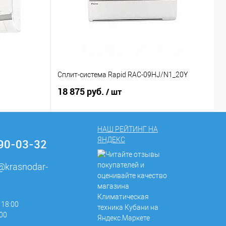
1
Сплит-система Rapid RAC-09HJ/N1_20Y
С
18 875 руб.
2
/ шт
НАШ РЕЙТИНГ НА
ЯНДЕКС
290-03-32
e@krasnodar-
 18:00
:00