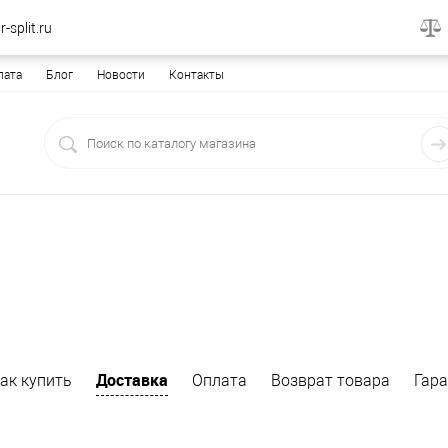
-split.ru
лата
Блог
Новости
Контакты
Доставка
ак купить
Оплата
Возврат товара
Гар