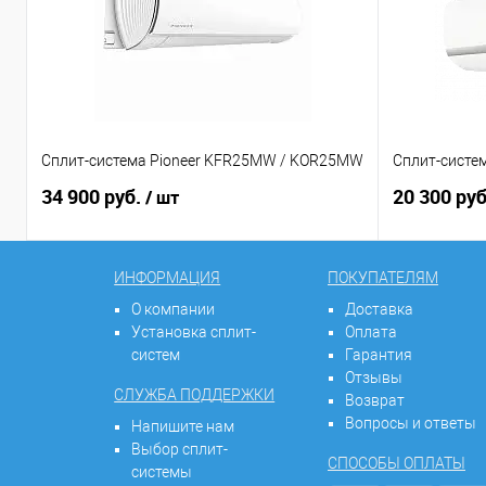
Сплит-система Pioneer KFR25MW / KOR25MW
Сплит-систем
34 900 руб.
20 300 ру
/ шт
ИНФОРМАЦИЯ
ПОКУПАТЕЛЯМ
О компании
Доставка
Установка сплит-
Оплата
систем
Гарантия
Отзывы
СЛУЖБА ПОДДЕРЖКИ
Возврат
Вопросы и ответы
Напишите нам
Выбор сплит-
СПОСОБЫ ОПЛАТЫ
системы