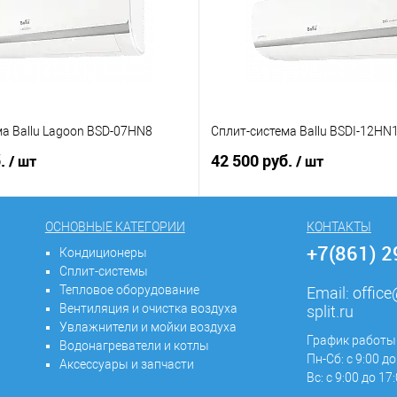
а Ballu Lagoon BSD-07HN8
Сплит-система Ballu BSDI-12HN
б.
42 500 руб.
/ шт
/ шт
ОСНОВНЫЕ КАТЕГОРИИ
КОНТАКТЫ
+7(861) 
Кондиционеры
Сплит-системы
Тепловое оборудование
Email:
offic
Вентиляция и очистка воздуха
split.ru
Увлажнители и мойки воздуха
График работы
Водонагреватели и котлы
Пн-Сб: с 9:00 до
Аксессуары и запчасти
Вс: с 9:00 до 17