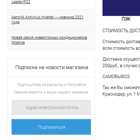
Leader-R32
Aeronik Antivirus Inverter — новинка 2021
ПЭК
года
СТОИМОСТЬ ДОС
Новая серия инверторных кондиционеров
Стоимость доставк
Hisense
если стоимость вс
Доставка осущест
200руб., в случае
Подписка на новости магазина
САМОВЫВОЗ
Подпишитесь на рассылку и получайте
Так же Вы сможете
свежие новости и акции нашего магазина.
Краснодар, ул. 1 