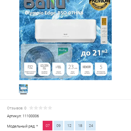
Отзывов: 0
Артикул:
11100006
07
09
12
18
24
Модельный ряд: *