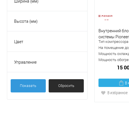
Ширина (мм)
Высота (мм)
Внутренний бло
системы Pionee
Цвет
Тип компрессора
Бежевый
На помещение до,
Мощность охлажд
Белый
Мощность обогрев
Управление
15 0
Золотой
Есть
Красный
На корпусе
В 
Серебристый
Показать
Сбросить
Пульт ДУ
В избранное
Показать ещё 2