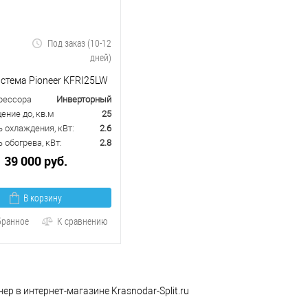
Под заказ (10-12
дней)
стема Pioneer KFRI25LW
рессора
Инверторный
ение до, кв.м
25
 охлаждения, кВт:
2.6
обогрева, кВт:
2.8
39 000 руб.
В корзину
бранное
К сравнению
ер в интернет-магазине Krasnodar-Split.ru