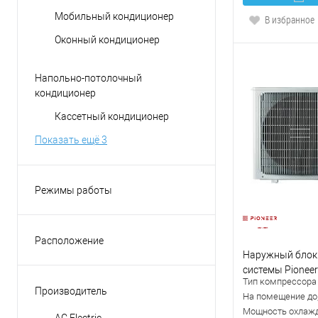
Мобильный кондиционер
В избранное
Оконный кондиционер
Напольно-потолочный
кондиционер
Кассетный кондиционер
Показать ещё 3
Режимы работы
вентиляция
обогрев
Расположение
осушение
Наружный блок
Вертикальное
системы Pionee
охлаждение
Горизонтальное
Тип компрессора
Производитель
На помещение до,
приточная вентиляция
Универсальное
Мощность охлажд
AC Electric