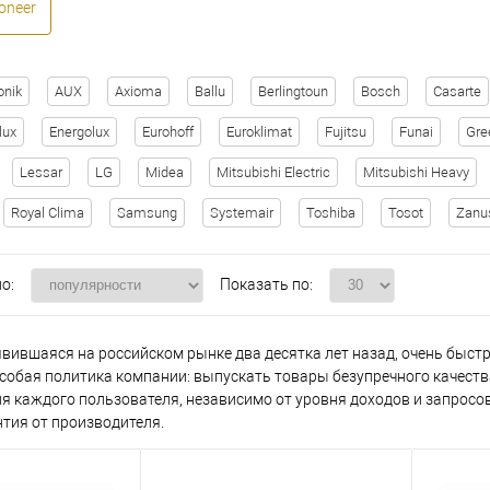
oneer
onik
AUX
Axioma
Ballu
Berlingtoun
Bosch
Casarte
lux
Energolux
Eurohoff
Euroklimat
Fujitsu
Funai
Gre
Lessar
LG
Midea
Mitsubishi Electric
Mitsubishi Heavy
Royal Clima
Samsung
Systemair
Toshiba
Tosot
Zanu
о:
Показать по:
явившаяся на российском рынке два десятка лет назад, очень быст
собая политика компании: выпускать товары безупречного качеств
ля каждого пользователя, независимо от уровня доходов и запросо
нтия от производителя.