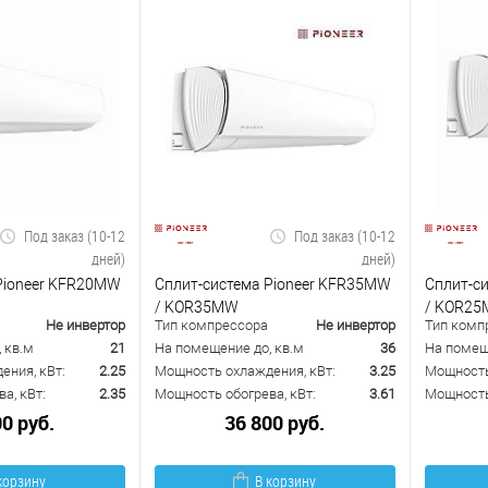
Под заказ (10-12
Под заказ (10-12
дней)
дней)
Pioneer KFR20MW
Сплит-система Pioneer KFR35MW
Сплит-с
/ KOR35MW
/ KOR2
Не инвертор
Тип компрессора
Не инвертор
Тип комп
 кв.м
21
На помещение до, кв.м
36
На помещ
ения, кВт:
2.25
Мощность охлаждения, кВт:
3.25
Мощность
а, кВт:
2.35
Мощность обогрева, кВт:
3.61
Мощность 
00 руб.
36 800 руб.
корзину
В корзину