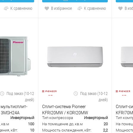
К сравнению
В избранное
К сравнению
В из
Под заказ (10-12
Под заказ (10-12
дней)
дней)
 мультисплит-
Сплит-система Pioneer
Сплит-си
r 3MSH24A
KFRI20MW / KORI20MW
KFRI70M
Инверторный
Тип компрессора
Инверторный
Тип комп
 кв.м
100
На помещение до, кв.м
20
На помещ
ения, кВт:
10
Мощность охлаждения, кВт:
2,2
Мощность