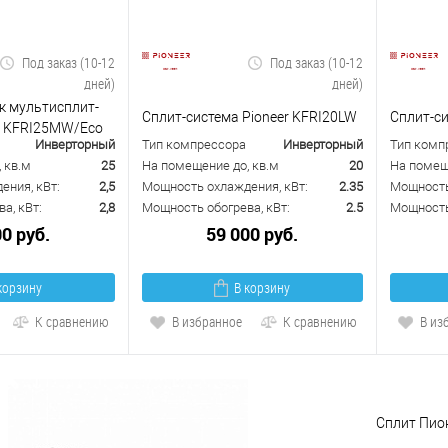
Под заказ (10-12
Под заказ (10-12
дней)
дней)
к мультисплит-
Сплит-система Pioneer KFRI20LW
Сплит-си
r KFRI25MW/Eco
Инверторный
Тип компрессора
Инверторный
Тип комп
 кв.м
25
На помещение до, кв.м
20
На помещ
ения, кВт:
2,5
Мощность охлаждения, кВт:
2.35
Мощность
а, кВт:
2,8
Мощность обогрева, кВт:
2.5
Мощность 
00 руб.
59 000 руб.
корзину
В корзину
К сравнению
В избранное
К сравнению
В из
Сплит Пион