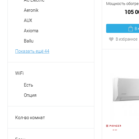
Мощность обогрев
Aeronik
105 0
AUX
В 
Axioma
В избранное
Ballu
Показать ещё 44
WiFi
Есть
Опция
Кол-во комнат
на 2-е комнаты
на 3-и комнаты