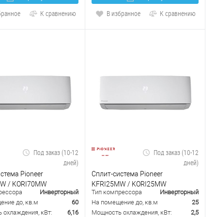
бранное
К сравнению
В избранное
К сравнению
Под заказ (10-12
Под заказ (10-12
дней)
дней)
стема Pioneer
Сплит-система Pioneer
W / KORI70MW
KFRI25MW / KORI25MW
рессора
Инверторный
Тип компрессора
Инверторный
ение до, кв.м
60
На помещение до, кв.м
25
 охлаждения, кВт:
6,16
Мощность охлаждения, кВт:
2,5