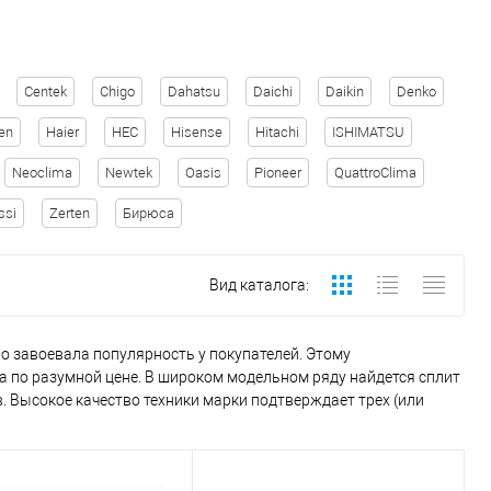
Centek
Chigo
Dahatsu
Daichi
Daikin
Denko
en
Haier
HEC
Hisense
Hitachi
ISHIMATSU
Neoclima
Newtek
Oasis
Pioneer
QuattroClima
ssi
Zerten
Бирюса
Вид каталога:
ро завоевала популярность у покупателей. Этому
а по разумной цене. В широком модельном ряду найдется сплит
в. Высокое качество техники марки подтверждает трех (или