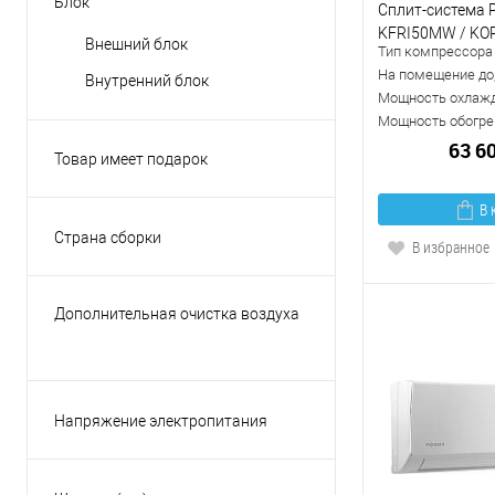
Блок
Сплит-система P
на 4-е комнаты
KFRI50MW / K
Внешний блок
Тип компрессора
на 5-ть комнат
На помещение до,
Внутренний блок
на 6-ть комнат
Мощность охлажд
Мощность обогрев
63 6
Товар имеет подарок
Да
В 
Нет
Страна сборки
В избранное
Япония
КНР
Дополнительная очистка воздуха
Малайзия
Есть
Россия
Нет
Таиланд
Напряжение электропитания
Показать ещё 3
220В
380В