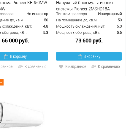
истема Pioneer KFR50MW
Наружный блок мультисплит-
0MW
системы Pioneer 2MSHD18A
рессора
Не инвертор
Тип компрессора
Инверторный
ение до, кв.м
50
На помещение до, кв.м
50
 охлаждения, кВт:
4.8
Мощность охлаждения, кВт:
5.0
обогрева, кВт:
5.3
Мощность обогрева, кВт:
5.6
66 000 руб.
73 600 руб.
В корзину
В корзину
бранное
К сравнению
В избранное
К сравнению
аж