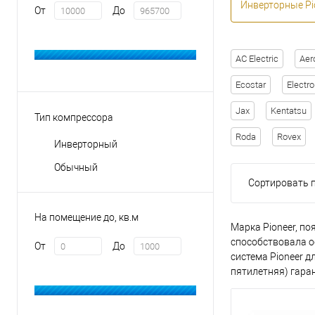
Инверторные Pi
От
До
AC Electric
Aer
Ecostar
Electro
Jax
Kentatsu
Тип компрессора
Roda
Rovex
Инверторный
Обычный
Сортировать п
На помещение до, кв.м
Марка Pioneer, по
способствовала о
От
До
система Pioneer д
пятилетняя) гара