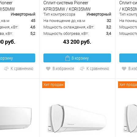
ioneer
Сплит-система Pioneer
Сплит-с
ORI50MW
KFRI35MW / KORI35MW
/ KOR5
Инверторный
Тип компрессора
Инверторный
Тип комп
 кв.м
45
На помещение до, кв.м
32
На помещ
ения, кВт:
4,6
Мощность охлаждения, кВт:
3,2
Мощность
а, кВт:
5,2
Мощность обогрева, кВт:
3,4
Мощность 
00 руб.
43 200 руб.
корзину
В корзину
К сравнению
В избранное
К сравнению
В из
Хит продаж
Хит прод