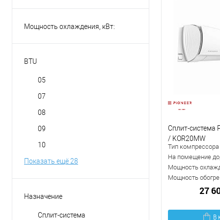
Мощность охлаждения, кВт:
BTU
05
07
08
Сплит-система 
09
/ KOR20MW
10
Тип компрессора
На помещение до,
Показать ещё 28
Мощность охлажд
Мощность обогрев
27 6
Назначение
Сплит-система
В 