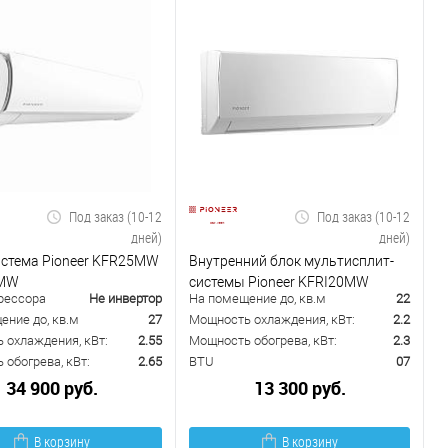
Под заказ (10-12
Под заказ (10-12
дней)
дней)
истема Pioneer KFR25MW
Внутренний блок мультисплит-
5MW
системы Pioneer KFRI20MW
рессора
Не инвертор
На помещение до, кв.м
22
ение до, кв.м
27
Мощность охлаждения, кВт:
2.2
 охлаждения, кВт:
2.55
Мощность обогрева, кВт:
2.3
обогрева, кВт:
2.65
BTU
07
34 900 руб.
13 300 руб.
В корзину
В корзину