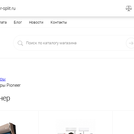
-split.ru
лата
Блог
Новости
Контакты
еры
ры Pioneer
нер