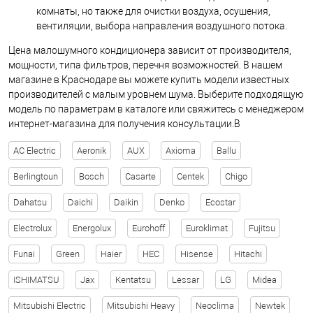
комнаты, но также для очистки воздуха, осушения,
вентиляции, выбора направления воздушного потока.
Цена малошумного кондиционера зависит от производителя,
мощности, типа фильтров, перечня возможностей. В нашем
магазине в Краснодаре вы можете купить модели известных
производителей с малым уровнем шума.
Выберите подходящую
модель по параметрам в каталоге или свяжитесь с менеджером
интернет-магазина для получения консультации.В
AC Electric
Aeronik
AUX
Axioma
Ballu
Berlingtoun
Bosch
Casarte
Centek
Chigo
Dahatsu
Daichi
Daikin
Denko
Ecostar
Electrolux
Energolux
Eurohoff
Euroklimat
Fujitsu
Funai
Green
Haier
HEC
Hisense
Hitachi
ISHIMATSU
Jax
Kentatsu
Lessar
LG
Midea
Mitsubishi Electric
Mitsubishi Heavy
Neoclima
Newtek