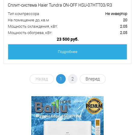
Сплит-система Haier Tundra ON-OFF HSU-07HTT03/R3
Тип компрессора
Не инвертор
На помещение до, кв.м
20
Мощность охлаждения, кВт:
2.05
Мощность обогрева, кВт:
2.05
23 500 руб.
Подробнее
Назад
1
2
Вперед