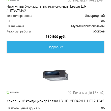
Под заказ (10-12 дней)
Наружный блок мультисплит-системы Lessar LU-
4HE36FMA2
Тип компрессора
Инверторный
BTU
36
Назначение
Мультисплит-системы
Режимы работы
обогрев
169 500 руб.
Подробнее
Под заказ (10-12 дней)
Канальный кондиционер Lessar LS-HE12DOA2/LU-HE12UOA2
На помещение до, кв.м
35