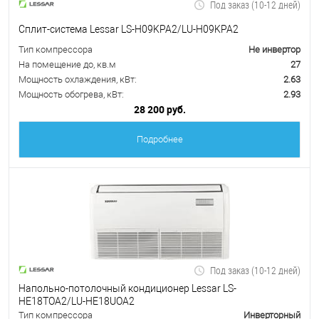
Под заказ (10-12 дней)
Сплит-система Lessar LS-H09KPA2/LU-H09KPA2
Тип компрессора
Не инвертор
На помещение до, кв.м
27
Мощность охлаждения, кВт:
2.63
Мощность обогрева, кВт:
2.93
28 200 руб.
Подробнее
Под заказ (10-12 дней)
Напольно-потолочный кондиционер Lessar LS-
HE18TOA2/LU-HE18UOA2
Тип компрессора
Инверторный