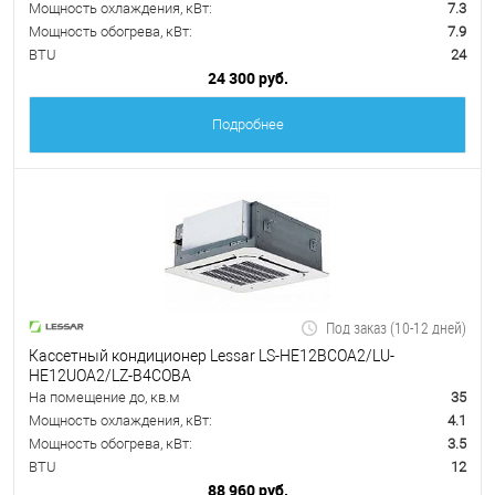
Мощность охлаждения, кВт:
7.3
Мощность обогрева, кВт:
7.9
BTU
24
24 300 руб.
Подробнее
Под заказ (10-12 дней)
Кассетный кондиционер Lessar LS-HE12BCOA2/LU-
HE12UOA2/LZ-B4COBA
На помещение до, кв.м
35
Мощность охлаждения, кВт:
4.1
Мощность обогрева, кВт:
3.5
BTU
12
88 960 руб.