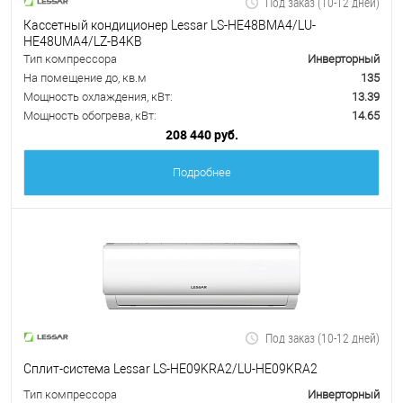
Под заказ (10-12 дней)
Кассетный кондиционер Lessar LS-HE48BMA4/LU-
HE48UMA4/LZ-B4KB
Тип компрессора
Инверторный
На помещение до, кв.м
135
Мощность охлаждения, кВт:
13.39
Мощность обогрева, кВт:
14.65
208 440 руб.
Подробнее
Под заказ (10-12 дней)
Сплит-система Lessar LS-HE09KRA2/LU-HE09KRA2
Тип компрессора
Инверторный