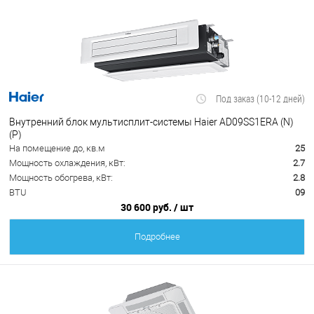
Под заказ (10-12 дней)
Внутренний блок мультисплит-системы Haier AD09SS1ERA (N)
(P)
На помещение до, кв.м
25
Мощность охлаждения, кВт:
2.7
Мощность обогрева, кВт:
2.8
BTU
09
30 600 руб.
/ шт
Подробнее