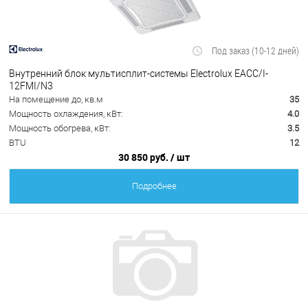
Под заказ (10-12 дней)
Внутренний блок мультисплит-системы Electrolux EACС/I-
12FMI/N3
На помещение до, кв.м
35
Мощность охлаждения, кВт:
4.0
Мощность обогрева, кВт:
3.5
BTU
12
30 850 руб.
/ шт
Подробнее