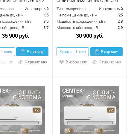
стема Centek CT-65Q12
Сплит-система Centek CT-65Q09
рессора
Инверторный
Тип компрессора
Инверторный
ение до, кв.м
35
На помещение до, кв.м
25
 охлаждения, кВт:
3.5
Мощность охлаждения, кВт:
2.8
обогрева, кВт:
3.7
Мощность обогрева, кВт:
2.9
35 900 руб.
30 900 руб.
 1 клик
В корзину
Купить в 1 клик
В корзину
бранное
К сравнению
В избранное
К сравнению