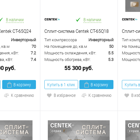
В наличии
В наличии
Centek CT-65Q24
Сплит-система Centek CT-65Q18
Сплит-си
Инверторный
Тип компрессора
Инверторный
Тип комп
 кв.м
70
На помещение до, кв.м
50
На помещ
ения, кВт:
7.2
Мощность охлаждения, кВт:
5.5
Мощность
а, кВт:
7.4
Мощность обогрева, кВт:
5.3
Мощность 
00 руб.
55 300 руб.
В корзину
Купить в 1 клик
В корзину
Купить в
К сравнению
В избранное
К сравнению
В из