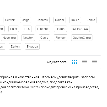
Centek
Chigo
Dahatsu
Daichi
Daikin
Denko
en
Haier
HEC
Hisense
Hitachi
ISHIMATSU
Neoclima
Newtek
Oasis
Pioneer
QuattroClima
ssi
Zerten
Бирюса
Вид каталога:
ообразная и качественная. Стремясь удовлетворить запросы
м кондиционирования воздуха, предлагая как
ая сплит система Centek проходит проверку на производстве,
е.