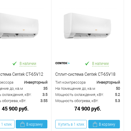
В наличии
В наличии
стема Centek CT-65V12
Сплит-система Centek CT-65V18
рессора
Инверторный
Тип компрессора
Инверторный
ение до, кв.м
35
На помещение до, кв.м
50
 охлаждения, кВт:
3.5
Мощность охлаждения, кВт:
5.2
обогрева, кВт:
3.55
Мощность обогрева, кВт:
5.3
45 900 руб.
74 900 руб.
 1 клик
В корзину
Купить в 1 клик
В корзину