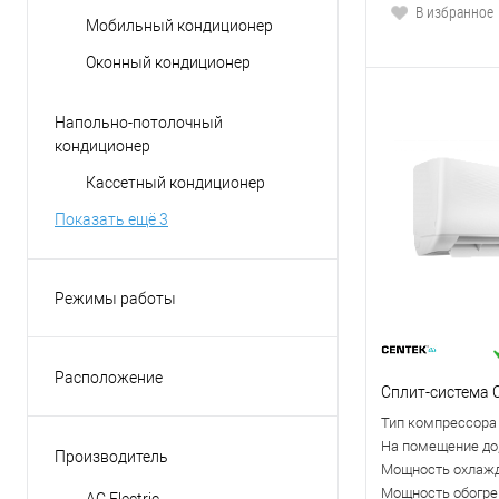
В избранное
Мобильный кондиционер
Оконный кондиционер
Напольно-потолочный
кондиционер
Кассетный кондиционер
Показать ещё 3
Режимы работы
вентиляция
обогрев
Расположение
Сплит-система 
осушение
Вертикальное
Тип компрессора
охлаждение
Горизонтальное
На помещение до,
Производитель
приточная вентиляция
Мощность охлажд
Универсальное
Мощность обогрев
AC Electric