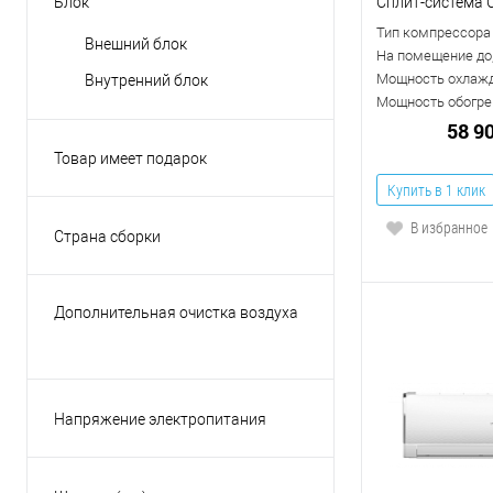
Блок
Сплит-система 
на 4-е комнаты
Тип компрессора
Внешний блок
на 5-ть комнат
На помещение до,
Мощность охлажд
Внутренний блок
на 6-ть комнат
Мощность обогрев
58 9
Товар имеет подарок
Да
Купить в 1 клик
Нет
В избранное
Страна сборки
Япония
КНР
Дополнительная очистка воздуха
Малайзия
Есть
Россия
Нет
Таиланд
Напряжение электропитания
Показать ещё 3
220В
380В