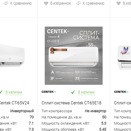
К сравнению
В избранное
К сравнению
В из
В наличии
В наличии
Centek CT-65V24
Сплит-система Centek CT-65E18
Сплит-си
Инверторный
Тип компрессора
Не инвертор
Тип комп
 кв.м
70
На помещение до, кв.м
50
На помещ
ения, кВт:
7.1
Мощность охлаждения, кВт:
5.3
Мощность
а, кВт:
7.3
Мощность обогрева, кВт:
5.45
Мощность 