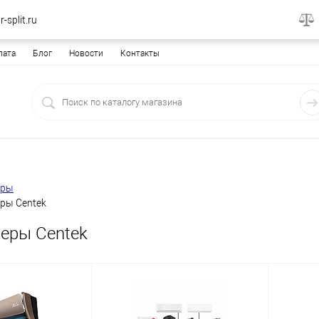
-split.ru
лата
Блог
Новости
Контакты
еры
ры Centek
еры Centek