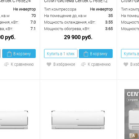
Centek CT-65E24
Сплит-система Centek CT-65E12
Сплит-си
Не инвертор
Тип компрессора
Не инвертор
Тип комп
 кв.м
70
На помещение до, кв.м
35
На помещ
ения, кВт:
7.0
Мощность охлаждения, кВт:
3.55
Мощность
а, кВт:
7.1
Мощность обогрева, кВт:
3.65
Мощность 
00 руб.
29 900 руб.
В корзину
Купить в 1 клик
В корзину
Купить в
К сравнению
В избранное
К сравнению
В из