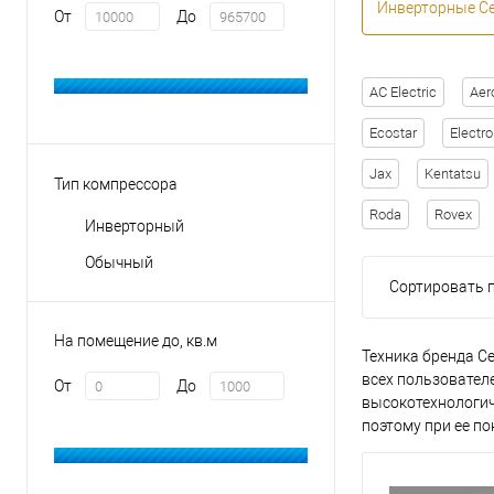
Инверторные Ce
От
До
AC Electric
Aer
Ecostar
Electro
Jax
Kentatsu
Тип компрессора
Roda
Rovex
Инверторный
Обычный
Сортировать п
На помещение до, кв.м
Техника бренда C
всех пользовател
От
До
высокотехнологич
поэтому при ее п