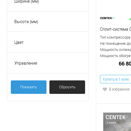
Ширина (мм)
Высота (мм)
Сплит-система 
Тип компрессора
Цвет
На помещение до,
Бежевый
Мощность охлажд
Мощность обогрев
Белый
66 8
Управление
Золотой
Есть
Красный
На корпусе
Купить в 1 клик
Серебристый
Показать
Сбросить
Пульт ДУ
В избранное
Показать ещё 2