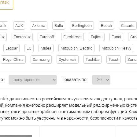
ntek
onik
AUX
Axioma
Ballu
Berlingtoun
Bosch
Casarte
lux
Energolux
Eurohoff
Euroklimat
Fujitsu
Funai
Gre
Lessar
LG
Midea
Mitsubishi Electric
Mitsubishi Heavy
Royal Clima
Samsung
Systemair
Toshiba
Tosot
Zanu
о:
Показать по:
entek давно известна российским покупателям как доступная, разн
ей, компания ежегодно расширяет модельный ряд фирменных систе
ные, так и простые приборы с оптимальным набором функций. Кажд
окупке можно быть уверенным в надежности, безопасности и качеств