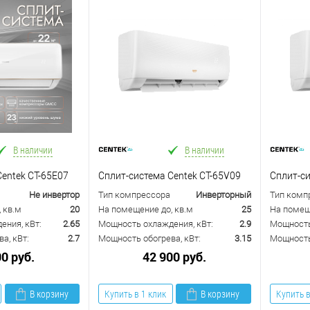
В наличии
В наличии
Centek CT-65E07
Сплит-система Centek CT-65V09
Сплит-си
Не инвертор
Тип компрессора
Инверторный
Тип комп
 кв.м
20
На помещение до, кв.м
25
На помещ
ения, кВт:
2.65
Мощность охлаждения, кВт:
2.9
Мощность
а, кВт:
2.7
Мощность обогрева, кВт:
3.15
Мощность 
00 руб.
42 900 руб.
В корзину
Купить в 1 клик
В корзину
Купить в