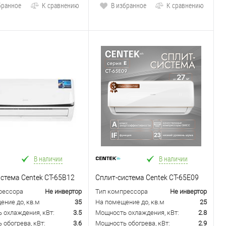
бранное
К сравнению
В избранное
К сравнению
В наличии
В наличии
стема Centek CT-65B12
Сплит-система Centek CT-65E09
рессора
Не инвертор
Тип компрессора
Не инвертор
ение до, кв.м
35
На помещение до, кв.м
25
 охлаждения, кВт:
3.5
Мощность охлаждения, кВт:
2.8
обогрева, кВт:
3.6
Мощность обогрева, кВт:
2.9