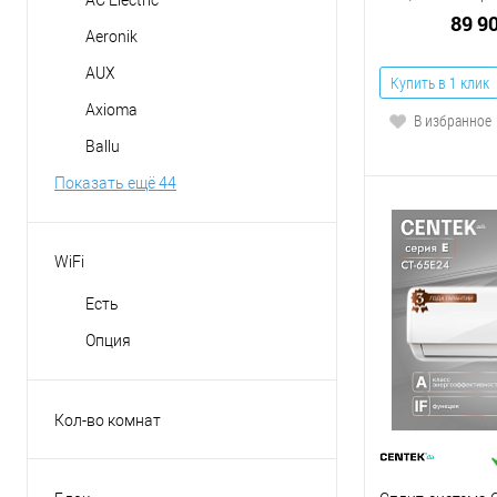
89 9
Aeronik
AUX
Купить в 1 клик
Axioma
В избранное
Ballu
Показать ещё 44
WiFi
Есть
Опция
Кол-во комнат
на 2-е комнаты
на 3-и комнаты