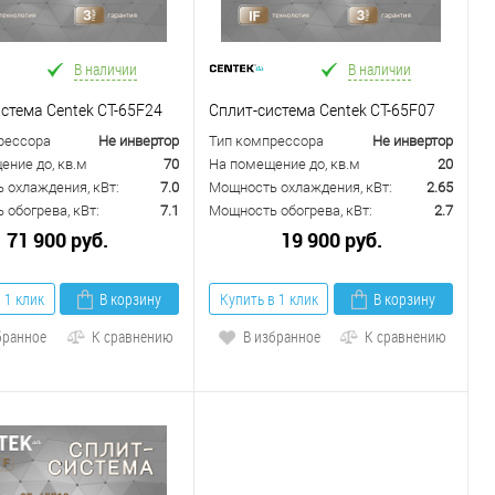
В наличии
В наличии
стема Centek CT-65F24
Сплит-система Centek CT-65F07
рессора
Не инвертор
Тип компрессора
Не инвертор
ение до, кв.м
70
На помещение до, кв.м
20
 охлаждения, кВт:
7.0
Мощность охлаждения, кВт:
2.65
обогрева, кВт:
7.1
Мощность обогрева, кВт:
2.7
71 900 руб.
19 900 руб.
 1 клик
В корзину
Купить в 1 клик
В корзину
бранное
К сравнению
В избранное
К сравнению