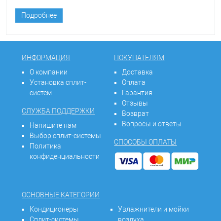
сплит-систем Prime и Eco Smart. В каждой линейке
присутствует несколько моделей, различающихся
Подробнее
мощностью, а, следовательно, площадью
обслуживаемого помещения.
ИНФОРМАЦИЯ
ПОКУПАТЕЛЯМ
О компании
Доставка
Установка сплит-
Оплата
систем
Гарантия
Отзывы
СЛУЖБА ПОДДЕРЖКИ
Возврат
Вопросы и ответы
Напишите нам
Выбор сплит-системы
СПОСОБЫ ОПЛАТЫ
Политика
конфиденциальности
ОСНОВНЫЕ КАТЕГОРИИ
Кондиционеры
Увлажнители и мойки
Сплит-системы
воздуха