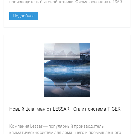
производитель бытовой техники. Фирма основана в 1969
году, входит в десятку крупнейших брендов Китая,
производящих бытовую технику и электронику.
Подробнее
Новый флагман от LESSAR - Сплит система TIGER
Компания Lessar — популярный производитель
климатических систем для домашнего и промышленного