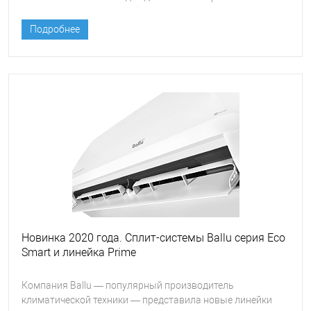
применения. Продукция бренда характеризуется высокой
надежностью, энергоэффективностью и удобством
Подробнее
эксплуатации.
Новинка 2020 года. Сплит-системы Ballu серия Eco
Smart и линейка Prime
Компания Ballu — популярный производитель
климатической техники — представила новые линейки