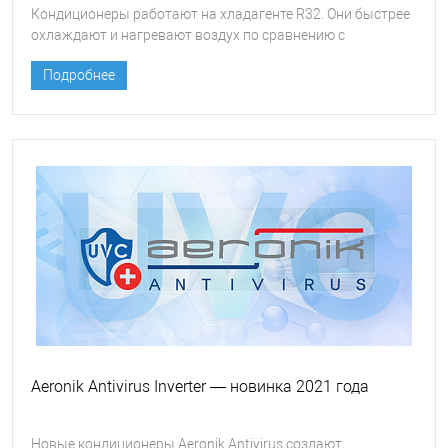
Кондиционеры работают на хладагенте R32. Они быстрее
охлаждают и нагревают воздух по сравнению с
моделями, в которых используется хладагент R410. Фреон
Подробнее
безопасен для человека и окружающей среды.
Aeronik Antivirus Inverter — новинка 2021 года
Новые кондиционеры Aeronik Antivirus создают