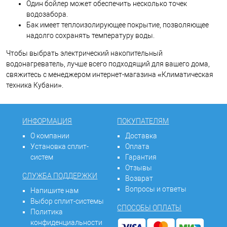
Один бойлер может обеспечить несколько точек
водозабора.
Бак имеет теплоизолирующее покрытие, позволяющее
надолго сохранять температуру воды.
Чтобы выбрать электрический накопительный
водонагреватель, лучше всего подходящий для вашего дома,
свяжитесь с менеджером интернет-магазина «Климатическая
техника Кубани».
ИНФОРМАЦИЯ
ПОКУПАТЕЛЯМ
О компании
Доставка
Установка сплит-
Оплата
систем
Гарантия
Отзывы
СЛУЖБА ПОДДЕРЖКИ
Возврат
Вопросы и ответы
Напишите нам
Выбор сплит-системы
СПОСОБЫ ОПЛАТЫ
Политика
конфиденциальности