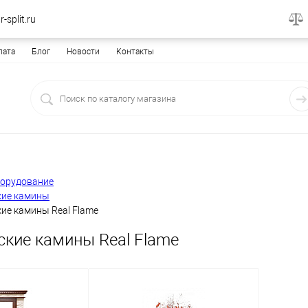
-split.ru
лата
Блог
Новости
Контакты
борудование
кие камины
ие камины Real Flame
ские камины Real Flame