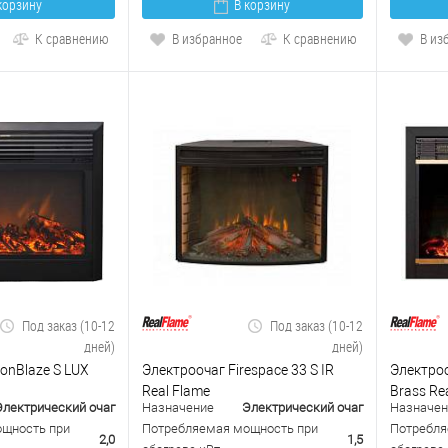
корзину
В корзину
К сравнению
В избранное
К сравнению
В из
Под заказ (10-12
Под заказ (10-12
дней)
дней)
onBlaze S LUX
Электроочаг Firespace 33 S IR
Электроо
Real Flame
Brass Re
Электрический очаг
Назначение
Электрический очаг
Назначен
щность при
Потребляемая мощность при
Потребля
2,0
1,5