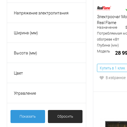
Настенный камин
Россия
Напряжение электропитания
Электроочаг Mo
220В
Real Flame
Назначение
Ширина (мм)
Потребляемая мо
обогреве кВт
Глубина (мм)
Модель
28 9
Высота (мм)
Купить в 1 клик
Цвет
В избранное
Бежевый
Белый
Управление
Серый
Механический регулятор
Черный
На корпусе
Показать
Сбросить
Пульт ДУ