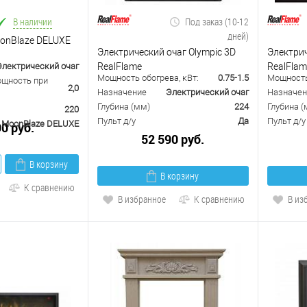
В наличии
Под заказ (10-12
дней)
onBlaze DELUXE
Электрический очаг Olympic 3D
Электрич
RealFlame
RealFlam
Электрический очаг
Мощность обогрева, кВт:
0.75-1.5
Мощность 
щность при
2,0
Назначение
Электрический очаг
Назначен
Глубина (мм)
224
Глубина (
220
Пульт д/у
Да
Пульт д/у
MoonBlaze DELUXE
90 руб.
52 590 руб.
В корзину
В корзину
К сравнению
В избранное
К сравнению
В из