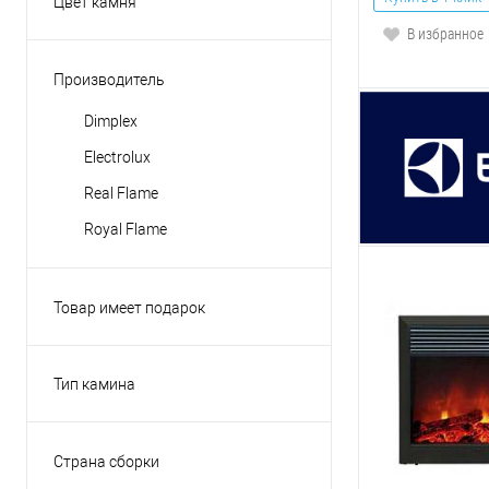
Цвет камня
Белый
Кирпич бежевый
В избранное
Венге
Сланец
Производитель
Дуб
Сланец бежевый
Dimplex
Показать ещё 3
Сланец белый
Electrolux
Сланец бурый
Real Flame
Показать ещё 1
Royal Flame
Товар имеет подарок
Нет
Тип камина
Встраиваемый камин
Классические камины
Страна сборки
Линейный камин
КНР