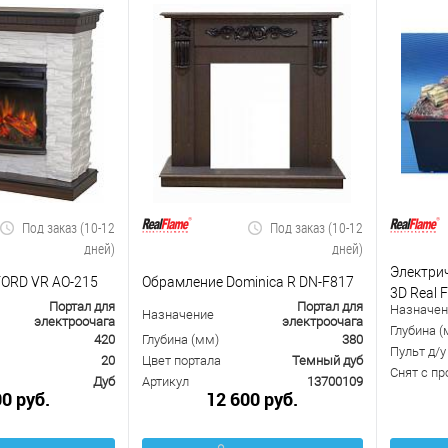
Под заказ (10-12
Под заказ (10-12
дней)
дней)
Электрич
ORD VR AO-215
Обрамление Dominica R DN-F817
3D Real 
Портал для
Портал для
Назначен
Назначение
электроочага
электроочага
Глубина (
420
Глубина (мм)
380
Пульт д/у
20
Цвет портала
Темный дуб
Снят с п
Дуб
Артикул
13700109
00 руб.
12 600 руб.