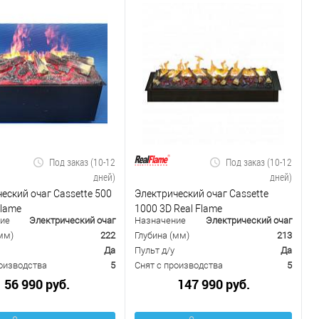
Под заказ (10-12
Под заказ (10-12
дней)
дней)
еский очаг Cassette 500
Электрический очаг Cassette
Flame
1000 3D Real Flame
ие
Электрический очаг
Назначение
Электрический очаг
мм)
222
Глубина (мм)
213
Да
Пульт д/у
Да
роизводства
5
Снят с производства
5
56 990 руб.
147 990 руб.