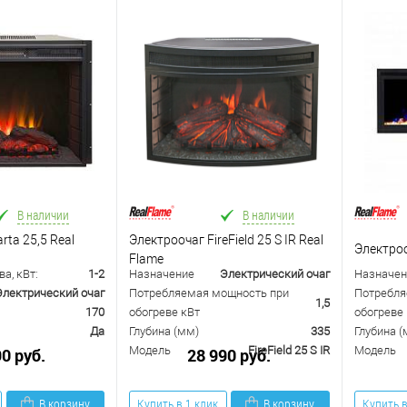
В наличии
В наличии
rta 25,5 Real
Электроочаг FireField 25 S IR Real
Электроо
Flame
а, кВт:
1-2
Назначение
Электрический очаг
Назначен
Электрический очаг
Потребляемая мощность при
Потребля
1,5
170
обогреве кВт
обогреве 
Да
Глубина (мм)
335
Глубина (
Модель
FireField 25 S IR
Модель
90 руб.
28 990 руб.
В корзину
Купить в 1 клик
В корзину
Купить в