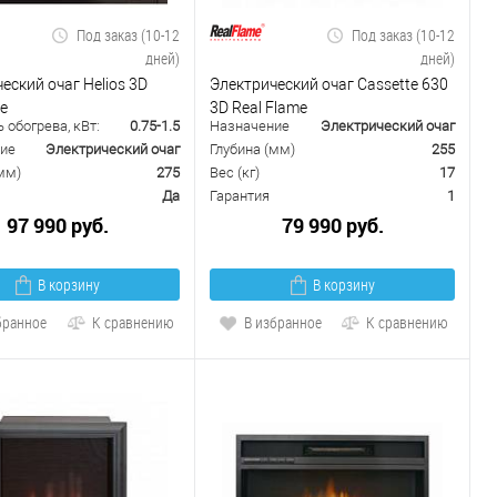
Под заказ (10-12
Под заказ (10-12
дней)
дней)
еский очаг Helios 3D
Электрический очаг Cassette 630
e
3D Real Flame
обогрева, кВт:
0.75-1.5
Назначение
Электрический очаг
ие
Электрический очаг
Глубина (мм)
255
мм)
275
Вес (кг)
17
Да
Гарантия
1
97 990 руб.
79 990 руб.
В корзину
В корзину
бранное
К сравнению
В избранное
К сравнению