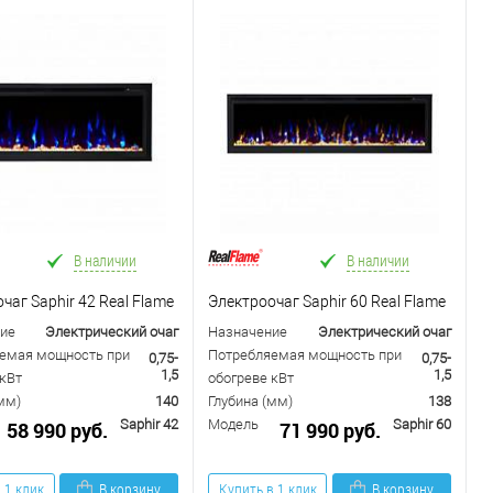
В наличии
В наличии
чаг Saphir 42 Real Flame
Электроочаг Saphir 60 Real Flame
ие
Электрический очаг
Назначение
Электрический очаг
емая мощность при
Потребляемая мощность при
0,75-
0,75-
1,5
1,5
кВт
обогреве кВт
мм)
140
Глубина (мм)
138
Saphir 42
Модель
Saphir 60
58 990 руб.
71 990 руб.
 1 клик
В корзину
Купить в 1 клик
В корзину