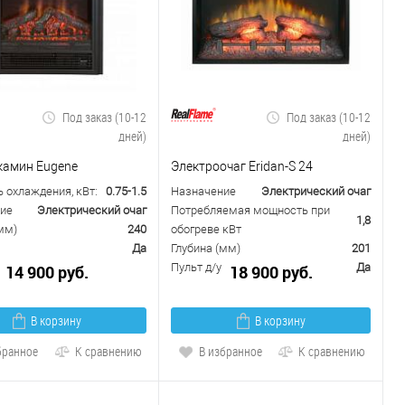
Под заказ (10-12
Под заказ (10-12
дней)
дней)
камин Eugene
Электроочаг Eridan-S 24
 охлаждения, кВт:
0.75-1.5
Назначение
Электрический очаг
ие
Электрический очаг
Потребляемая мощность при
1,8
мм)
240
обогреве кВт
Да
Глубина (мм)
201
Пульт д/у
Да
14 900 руб.
18 900 руб.
В корзину
В корзину
бранное
К сравнению
В избранное
К сравнению