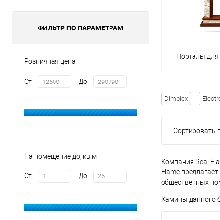
ФИЛЬТР ПО ПАРАМЕТРАМ
Порталы для
Розничная цена
От
До
Dimplex
Electr
Сортировать п
На помещение до, кв.м
Компания Real Fl
Flame предлагает
От
До
общественных пом
Камины данного б