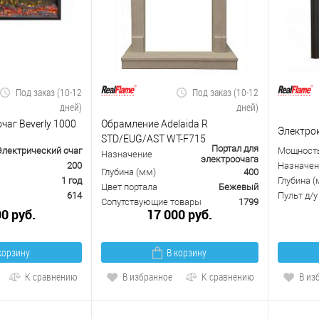
Под заказ (10-12
Под заказ (10-12
дней)
дней)
чаг Beverly 1000
Обрамление Adelaida R
Электро
STD/EUG/AST WT-F715
Портал для
Электрический очаг
Мощность
Назначение
электроочага
200
Назначен
Глубина (мм)
400
1 год
Глубина (
Цвет портала
Бежевый
614
Пульт д/у
Сопутствующие товары
1799
90 руб.
17 000 руб.
корзину
В корзину
К сравнению
В избранное
К сравнению
В из