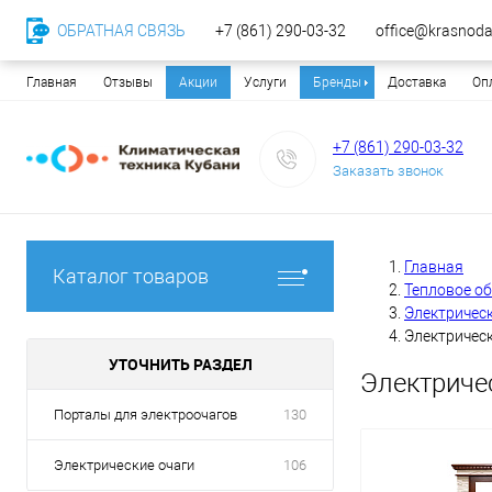
ОБРАТНАЯ СВЯЗЬ
+7 (861) 290-03-32
office@krasnodar
Главная
Отзывы
Акции
Услуги
Бренды
Доставка
Оп
+7 (861) 290-03-32
Заказать звонок
Главная
Каталог товаров
Тепловое о
Электричес
Электрическ
УТОЧНИТЬ РАЗДЕЛ
Электриче
Порталы для электроочагов
130
Электрические очаги
106