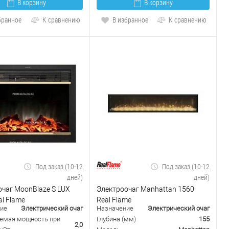
В корзину
В корзину
бранное
К сравнению
В избранное
К сравнению
Под заказ (10-12
Под заказ (10-12
дней)
дней)
чаг MoonBlaze S LUX
Электроочаг Manhattan 1560
al Flame
Real Flame
ие
Электрический очаг
Назначение
Электрический очаг
емая мощность при
Глубина (мм)
155
2,0