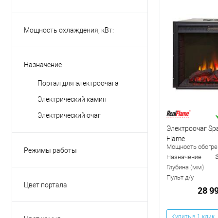
Мощность охлаждения, кВт:
Назначение
Портал для электроочага
Электрический камин
Электрический очаг
Электроочаг Spa
Flame
Мощность обогрев
Режимы работы
Назначение
обогрев
Глубина (мм)
Пульт д/у
Цвет портала
28 9
Бежевый
Беленый дуб
Купить в 1 клик