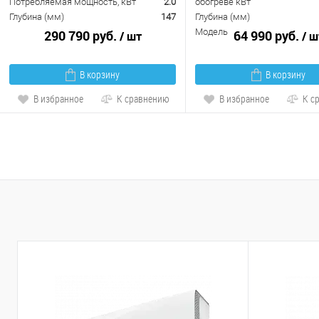
Потребляемая мощность, кВт
2.0
обогреве кВт
Глубина (мм)
147
Глубина (мм)
Модель
290 790 руб.
64 990 руб.
/ шт
/ ш
В корзину
В корзину
В избранное
К сравнению
В избранное
К с