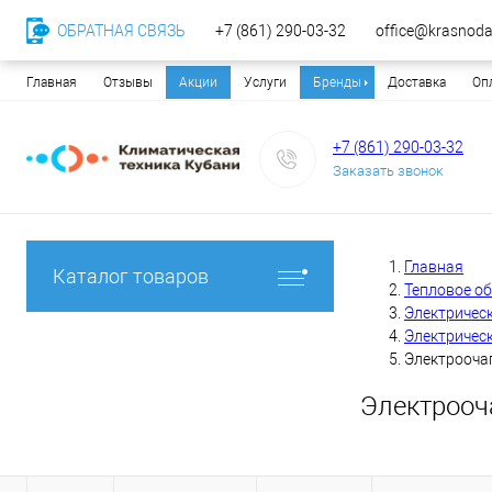
ОБРАТНАЯ СВЯЗЬ
+7 (861) 290-03-32
office@krasnodar
Главная
Отзывы
Акции
Услуги
Бренды
Доставка
Оп
+7 (861) 290-03-32
Заказать звонок
Главная
Каталог товаров
Тепловое о
Электричес
Электрическ
Электроочаг 
Электрооча