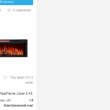
В корзину
е
К сравнению
Под заказ (10-12
дней)
ealFlame Joker-S 45
ва, кВт:
1.6
Электрический очаг