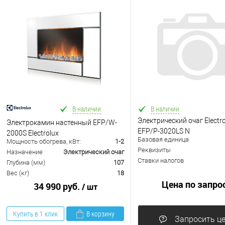
В наличии
В наличии
Электрический очаг Electro
Электрокамин настенный EFP/W-
EFP/P-3020LS N
2000S Electrolux
Базовая единица
Мощность обогрева, кВт:
1-2
Реквизиты
Назначение
Электрический очаг
Ставки налогов
Глубина (мм)
107
Вес (кг)
18
Цена по запро
34 990 руб.
/ шт
Купить в 1 клик
В корзину
Запросить ц