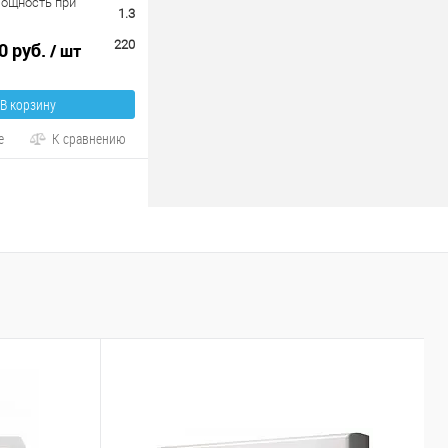
ощность при
1.3
220
0 руб.
/ шт
В корзину
е
К сравнению