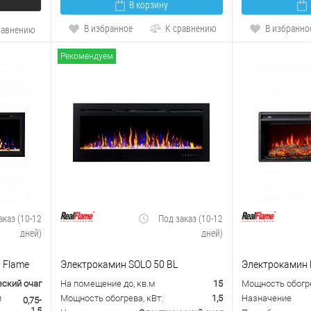
В корзину
В избранное
К сравнению
В избранно
равнению
Рекомендуем
аказ (10-12
Под заказ (10-12
дней)
дней)
l Flame
Электрокамин SOLO 50 BL
Электрокамин R
ский очаг
На помещение до, кв.м
15
Мощность обогре
и
Мощность обогрева, кВт:
1,5
Назначение
0,75-
1,5