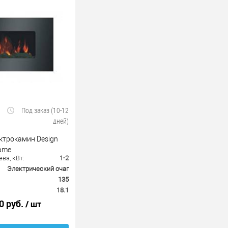
Под заказ (10-12
дней)
ктрокамин Design
lame
ва, кВт:
1-2
Электрический очаг
135
18.1
0 руб.
/ шт