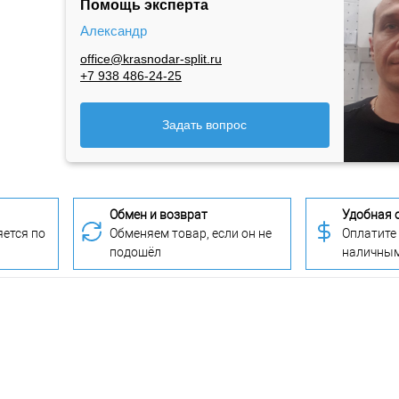
Помощь эксперта
Александр
office@krasnodar-split.ru
+7 938 486-24-25
Задать вопрос
Обмен и возврат
Удобная 
ется по
Обменяем товар, если он не
Оплатите
подошёл
наличны