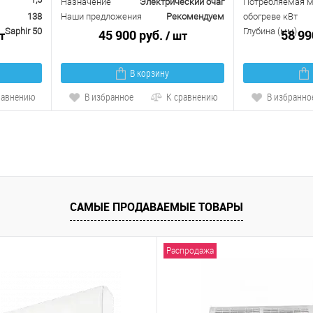
Назначение
Электрический очаг
Потребляемая м
138
Наши предложения
Рекомендуем
обогреве кВт
Saphir 50
Глубина (мм)
45 900 руб.
58 99
т
/ шт
В корзину
равнению
В избранное
К сравнению
В избранно
САМЫЕ ПРОДАВАЕМЫЕ ТОВАРЫ
Распродажа