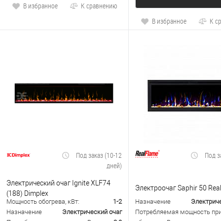
В избранное
К сравнению
В избранное
К с
Под заказ (10-12
Под з
дней)
Электрический очаг Ignite XLF74
Электроочаг Saphir 50 Rea
(188) Dimplex
Мощность обогрева, кВт:
1-2
Назначение
Электриче
Назначение
Электрический очаг
Потребляемая мощность пр