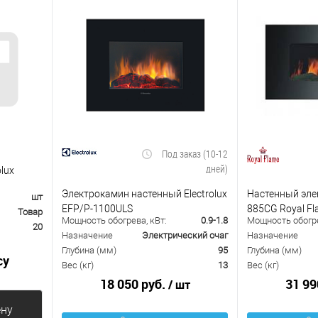
Под заказ (10-12
дней)
lux
Электрокамин настенный Electrolux
Настенный эле
шт
EFP/P-1100ULS
885CG Royal F
Товар
Мощность обогрева, кВт:
0.9-1.8
Мощность обогре
20
Назначение
Электрический очаг
Назначение
Глубина (мм)
95
Глубина (мм)
су
Вес (кг)
13
Вес (кг)
18 050 руб.
31 99
/ шт
ену