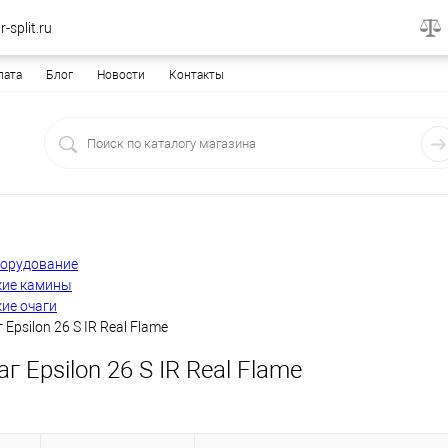
-split.ru
лата
Блог
Новости
Контакты
борудование
кие камины
ие очаги
Epsilon 26 S IR Real Flame
г Epsilon 26 S IR Real Flame