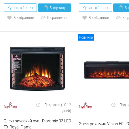
Купить в 1 клик
В корзину
Купить в 1 клик
В 
В избранное
К сравнению
В избранное
К с
Новинка
Под заказ (10-12
Под з
дней)
Электрический очаг Dioramic 33 LED
Электрокамин Vision 60 L
FX Royal Flame