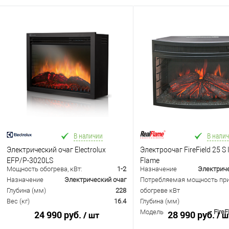
В наличии
В нали
Электрический очаг Electrolux
Электроочаг FireField 25 S 
EFP/P-3020LS
Flame
Мощность обогрева, кВт:
1-2
Назначение
Электриче
Назначение
Электрический очаг
Потребляемая мощность пр
Глубина (мм)
228
обогреве кВт
Вес (кг)
16.4
Глубина (мм)
Модель
FireF
24 990 руб.
28 990 руб.
/ шт
/ ш