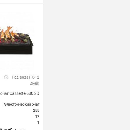
Под заказ (10-12
дней)
очаг Cassette 630 3D
Электрический очаг
255
17
1