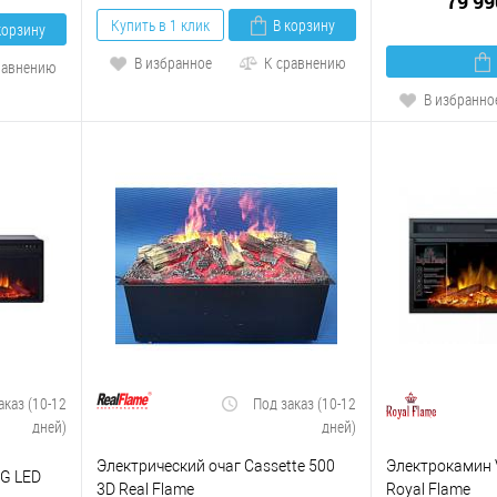
79 99
Купить в 1 клик
В корзину
корзину
В избранное
К сравнению
равнению
В избранно
аказ (10-12
Под заказ (10-12
дней)
дней)
Электрический очаг Cassette 500
Электрокамин V
OG LED
3D Real Flame
Royal Flame