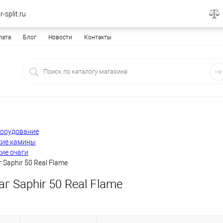
-split.ru
лата
Блог
Новости
Контакты
борудование
кие камины
ие очаги
 Saphir 50 Real Flame
г Saphir 50 Real Flame