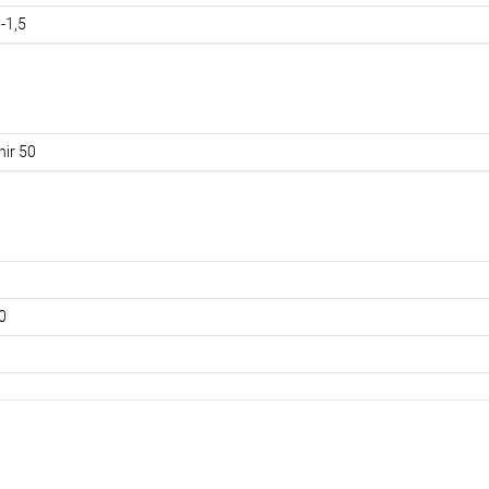
-1,5
hir 50
0