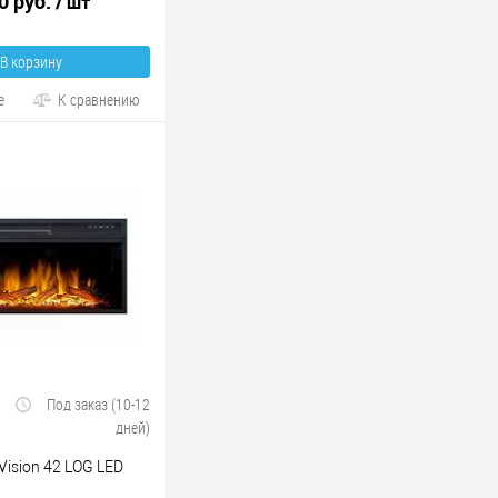
0 руб.
/ шт
В корзину
е
К сравнению
Под заказ (10-12
дней)
ision 42 LOG LED