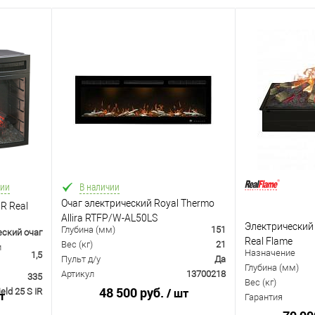
чии
В наличии
Очаг электрический Royal Thermo
IR Real
Allira RTFP/W-AL50LS
Электрический 
Глубина (мм)
151
ский очаг
Real Flame
Вес (кг)
21
и
Назначение
1,5
Пульт д/у
Да
Глубина (мм)
Артикул
13700218
335
Вес (кг)
48 500 руб.
/ шт
ield 25 S IR
т
Гарантия