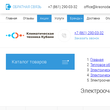
ОБРАТНАЯ СВЯЗЬ
+7 (861) 290-03-32
office@krasnodar
Главная
Отзывы
Акции
Услуги
Бренды
Доставка
Оп
+7 (861) 290-03-32
Заказать звонок
Главная
Каталог товаров
Тепловое о
Электричес
Электрическ
Электроочаг
Электрооча