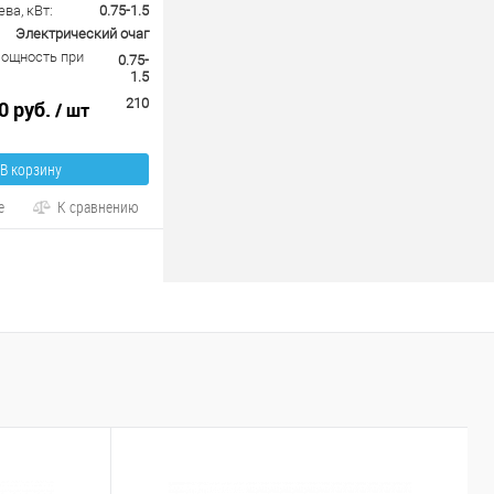
ва, кВт:
0.75-1.5
Электрический очаг
ощность при
0.75-
1.5
210
0 руб.
/ шт
В корзину
е
К сравнению