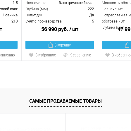
1.5
Назначение
Электрический очаг
Мощность обогре
ский очаг
Глубина (мм)
222
Назначение
Новинка
Пульт д/у
Да
Потребляемая м
210
Снят с производства
5
обогреве кВт
Глубина (мм)
56 990 руб.
47 99
т
/ шт
В корзину
равнению
В избранное
К сравнению
В избранно
САМЫЕ ПРОДАВАЕМЫЕ ТОВАРЫ