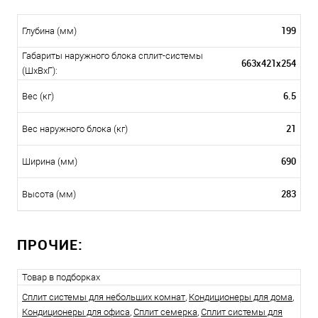
199
Глубина (мм)
Габариты наружного блока сплит-системы
663x421x254
(ШxВxГ):
6.5
Вес (кг)
21
Вес наружного блока (кг)
690
Ширина (мм)
283
Высота (мм)
ПРОЧИЕ:
Товар в подборках
Сплит системы для небольших комнат
,
Кондиционеры для дома
,
Кондиционеры для офиса
,
Сплит семерка
,
Сплит системы для