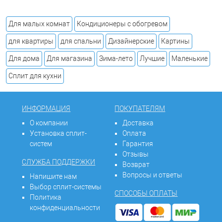
Для малых комнат
Кондиционеры с обогревом
для квартиры
для спальни
Дизайнерские
Картины
Для дома
Для магазина
Зима-лето
Лучшие
Маленькие
Сплит для кухни
ИНФОРМАЦИЯ
ПОКУПАТЕЛЯМ
О компании
Доставка
Установка сплит-
Оплата
систем
Гарантия
Отзывы
СЛУЖБА ПОДДЕРЖКИ
Возврат
Вопросы и ответы
Напишите нам
Выбор сплит-системы
СПОСОБЫ ОПЛАТЫ
Политика
конфиденциальности