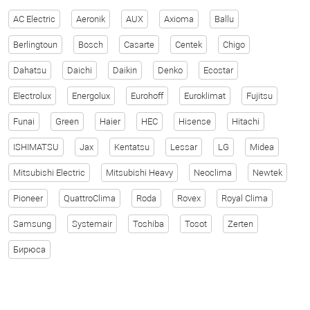
AC Electric
Aeronik
AUX
Axioma
Ballu
Berlingtoun
Bosch
Casarte
Centek
Chigo
Dahatsu
Daichi
Daikin
Denko
Ecostar
Electrolux
Energolux
Eurohoff
Euroklimat
Fujitsu
Funai
Green
Haier
HEC
Hisense
Hitachi
ISHIMATSU
Jax
Kentatsu
Lessar
LG
Midea
Mitsubishi Electric
Mitsubishi Heavy
Neoclima
Newtek
Pioneer
QuattroClima
Roda
Rovex
Royal Clima
Samsung
Systemair
Toshiba
Tosot
Zerten
Бирюса