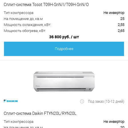
Сплит-система Tosot T09H-SnN/I/T09H-SnN/O
Тип компрессора
Не инвертор
На помещение до, кв.м
25
Мощность охлаждения, кВт:
2,55
Мощность обогрева, кВт:
2,65
36 800 руб.
/ шт
Подробнее
Под заказ (10-12 дней)
Сплит-система Daikin FTYN20L/RYN20L
Тип компрессора
Не инвертор
На помещение до, кв.м
20