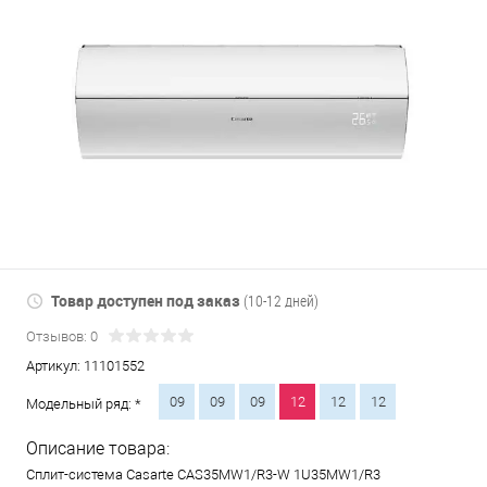
Товар доступен под заказ
(10-12 дней)
Отзывов: 0
Артикул:
11101552
09
09
09
12
12
12
Модельный ряд: *
Описание товара:
Сплит-система Casarte CAS35MW1/R3-W 1U35MW1/R3