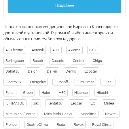
Подробнее
Продажа настенных кондиционеров Бирюса в Краснодаре с
доставкой и установкой. Огромный выбор инверторных и
обычных сплит-систем Бирюса недорого
AC Electric
Aeronik
AUX
Axioma
Ballu
Berlingtoun
Bosch
Casarte
Centek
Chigo
Dahatsu
Daichi
Daikin
Denko
Ecostar
Electrolux
Energolux
Eurohoff
Euroklimat
Fujitsu
Funai
Green
Haier
HEC
Hisense
Hitachi
ISHIMATSU
Jax
Kentatsu
Lessar
LG
Midea
Mitsubishi Electric
Mitsubishi Heavy
Neoclima
Newtek
Pioneer
QuattroClima
Roda
Rovex
Royal Clima