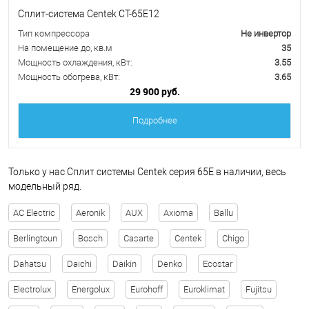
Сплит-система Centek CT-65E12
Тип компрессора
Не инвертор
На помещение до, кв.м
35
Мощность охлаждения, кВт:
3.55
Мощность обогрева, кВт:
3.65
29 900 руб.
Подробнее
Только у нас Сплит системы Centek серия 65E в наличии, весь
модельный ряд.
AC Electric
Aeronik
AUX
Axioma
Ballu
Berlingtoun
Bosch
Casarte
Centek
Chigo
Dahatsu
Daichi
Daikin
Denko
Ecostar
Electrolux
Energolux
Eurohoff
Euroklimat
Fujitsu