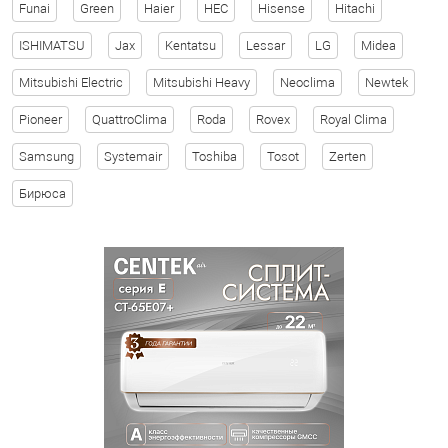
Funai
Green
Haier
HEC
Hisense
Hitachi
ISHIMATSU
Jax
Kentatsu
Lessar
LG
Midea
Mitsubishi Electric
Mitsubishi Heavy
Neoclima
Newtek
Pioneer
QuattroClima
Roda
Rovex
Royal Clima
Samsung
Systemair
Toshiba
Tosot
Zerten
Бирюса