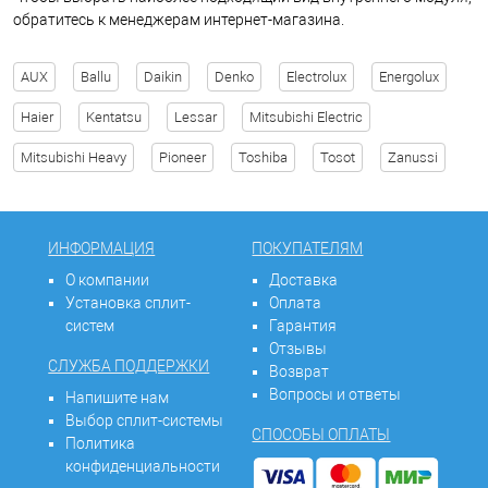
обратитесь к менеджерам интернет-магазина.
AUX
Ballu
Daikin
Denko
Electrolux
Energolux
Haier
Kentatsu
Lessar
Mitsubishi Electric
Mitsubishi Heavy
Pioneer
Toshiba
Tosot
Zanussi
ИНФОРМАЦИЯ
ПОКУПАТЕЛЯМ
О компании
Доставка
Установка сплит-
Оплата
систем
Гарантия
Отзывы
СЛУЖБА ПОДДЕРЖКИ
Возврат
Вопросы и ответы
Напишите нам
Выбор сплит-системы
СПОСОБЫ ОПЛАТЫ
Политика
конфиденциальности