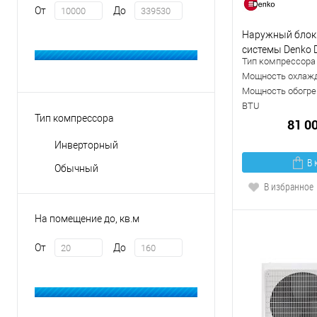
От
До
Наружный блок
системы Denko 
Тип компрессора
Мощность охлажд
Мощность обогрев
BTU
Тип компрессора
81 0
Инверторный
В 
Обычный
В избранное
На помещение до, кв.м
От
До