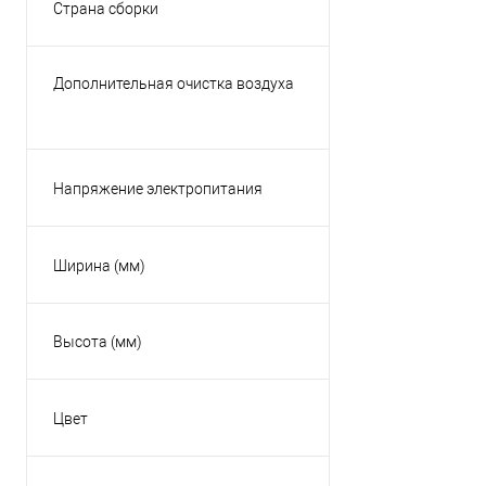
Страна сборки
Япония
КНР
Дополнительная очистка воздуха
Россия
Нет
Таиланд
Чехия
Напряжение электропитания
220В
Ширина (мм)
Высота (мм)
Цвет
Бежевый
Белый