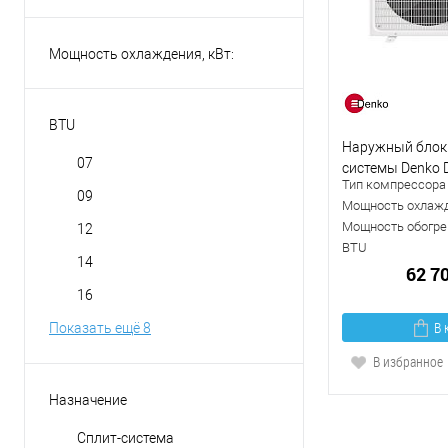
Мощность охлаждения, кВт:
BTU
Наружный блок
07
системы Denko 
Тип компрессора
09
Мощность охлажд
Мощность обогрев
12
BTU
14
62 7
16
В 
Показать ещё 8
В избранное
Назначение
Сплит-система