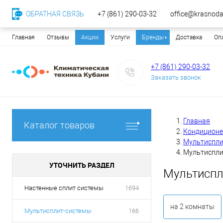
ОБРАТНАЯ СВЯЗЬ
+7 (861) 290-03-32
office@krasnodar
Главная
Отзывы
Акции
Услуги
Бренды
Доставка
Оп
+7 (861) 290-03-32
Заказать звонок
Главная
Каталог товаров
Кондицион
Мультиспли
Мультиспли
УТОЧНИТЬ РАЗДЕЛ
Мультиспл
Настенные сплит системы
1694
на 2 комнаты
Мультисплит-системы
166