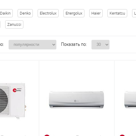
Daikin
Denko
Electrolux
Energolux
Haier
Kentatsu
Zanussi
о:
Показать по: