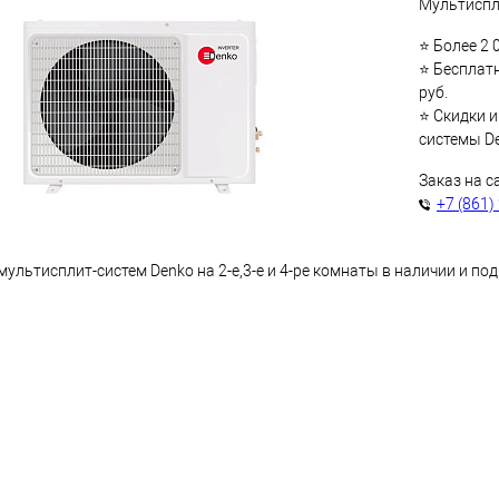
Мультиспли
⭐ Более 2 
⭐ Бесплатн
руб.
⭐ Скидки и
системы D
Заказ на с
+7 (861)
льтисплит-систем Denko на 2-е,3-е и 4-ре комнаты в наличии и под