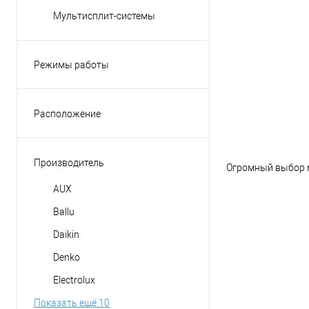
Мультисплит-системы
Режимы работы
вентиляция
обогрев
Расположение
осушение
Горизонтальное
охлаждение
Производитель
Огромный выбор му
AUX
Ballu
Daikin
Denko
Electrolux
Показать ещё 10