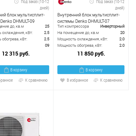
Под заказ (10-12
Под заказ (10-12
дней)
дней)
ний блок мультисплит-
Внутренний блок мультисплит-
 Denko DHMULT-09
системы Denko DHMULT-07
ение до, кв.м
25
Тип компрессора
Инверторный
 охлаждения, кВт:
2.5
На помещение до, кв.м
20
обогрева, кВт:
2.5
Мощность охлаждения, кВт:
2.0
09
Мощность обогрева, кВт:
2.0
12 315 руб.
11 850 руб.
В корзину
В корзину
бранное
К сравнению
В избранное
К сравнению