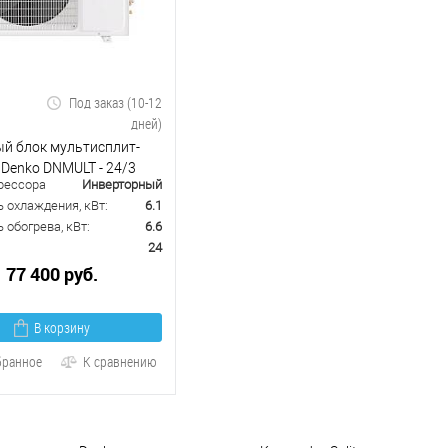
Под заказ (10-12
дней)
й блок мультисплит-
Denko DNMULT - 24/3
рессора
Инверторный
 охлаждения, кВт:
6.1
обогрева, кВт:
6.6
24
77 400 руб.
В корзину
бранное
К сравнению