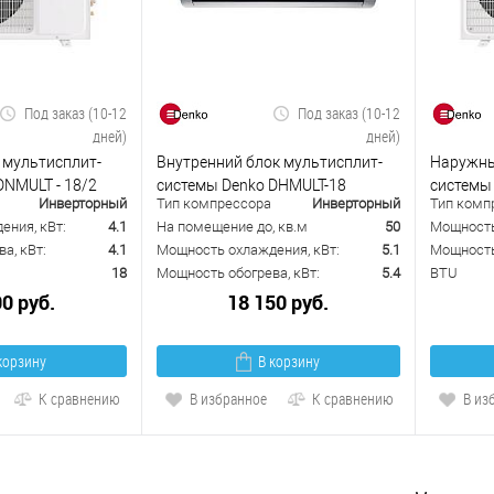
Под заказ (10-12
Под заказ (10-12
дней)
дней)
 мультисплит-
Внутренний блок мультисплит-
Наружны
DNMULT - 18/2
системы Denko DHMULT-18
системы 
Инверторный
Тип компрессора
Инверторный
Тип комп
ения, кВт:
4.1
На помещение до, кв.м
50
Мощность
а, кВт:
4.1
Мощность охлаждения, кВт:
5.1
Мощность 
18
Мощность обогрева, кВт:
5.4
BTU
00 руб.
18 150 руб.
корзину
В корзину
К сравнению
В избранное
К сравнению
В из