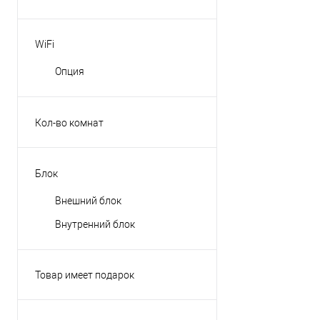
WiFi
Опция
Кол-во комнат
на 2-е комнаты
на 3-и комнаты
Блок
на 4-е комнаты
Внешний блок
на 5-ть комнат
Внутренний блок
на 6-ть комнат
Товар имеет подарок
Нет