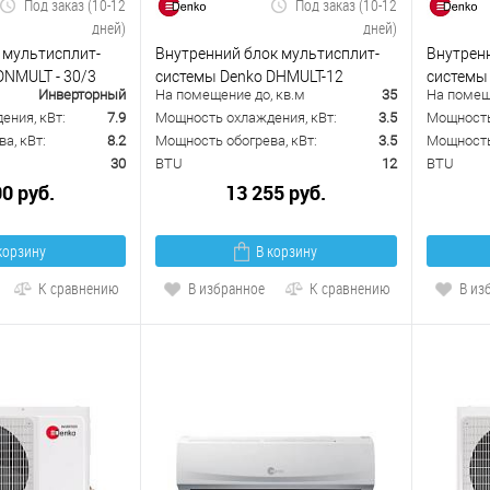
Под заказ (10-12
Под заказ (10-12
дней)
дней)
 мультисплит-
Внутренний блок мультисплит-
Внутрен
DNMULT - 30/3
системы Denko DHMULT-12
системы
Инверторный
На помещение до, кв.м
35
На помещ
ения, кВт:
7.9
Мощность охлаждения, кВт:
3.5
Мощность
а, кВт:
8.2
Мощность обогрева, кВт:
3.5
Мощность 
30
BTU
12
BTU
00 руб.
13 255 руб.
корзину
В корзину
К сравнению
В избранное
К сравнению
В из