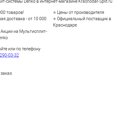
т-системы Denko в интернет-магазине Krasnodar-Split.ru
000 товаров!
⭐ Цены от производителя
ая доставка - от 10 000
⭐ Официальный поставщик в
Краснодаре
 Акции на Мультисплит-
enko
айте или по телефону:
 290-03-32
 заказ