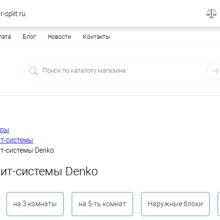
-split.ru
лата
Блог
Новости
Контакты
еры
т-системы
т-системы Denko
ит-системы Denko
на 3 комнаты
на 5-ть комнат
Наружные блоки