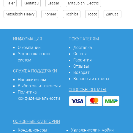
Haier
Kentatsu
Lessar
Mitsubishi Electric
Mitsubishi Heavy
Pioneer
Toshiba
Tosot
Zanussi
ИНФОРМАЦИЯ
ПОКУПАТЕЛЯМ
О компании
Доставка
Установка сплит-
Оплата
систем
Гарантия
Отзывы
СЛУЖБА ПОДДЕРЖКИ
Возврат
Вопросы и ответы
Напишите нам
Выбор сплит-системы
СПОСОБЫ ОПЛАТЫ
Политика
конфиденциальности
ОСНОВНЫЕ КАТЕГОРИИ
Кондиционеры
Увлажнители и мойки