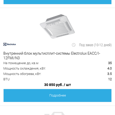
Под заказ (10-12 дней)
Внутренний блок мультисплит-системы Electrolux EACС/I-
12FMI/N3
На помещение до, кв.м
35
Мощность охлаждения, кВт:
4.0
Мощность обогрева, кВт:
3.5
BTU
12
30 850 руб.
/ шт
Подробнее