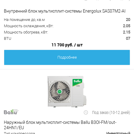
Внутренний блок мультисплит-системы Energolux SAS07M2-AI
На помещение до, кв.м
20
Мощность охлаждения, кВт:
2.05
Мощность обогрева, кВт:
2.15
BTU
07
11 700 руб.
/ шт
Подробнее
Под заказ (10-12 дней)
Наружный блок мультисплит-системы Ballu B3OI-FM/out-
24HN1/EU
Тип компрессора
Инверторный