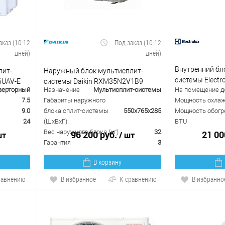
аказ (10-12
Под заказ (10-12
дней)
дней)
Внутренний бл
лит-
Наружный блок мультисплит-
системы Electro
6UAV-E
системы Daikin RXM35N2V1B9
верторный
Назначение
Мультисплит-системы
На помещение до
18HMFMI/N3
7.5
Габариты наружного
Мощность охлажд
9.0
блока сплит-системы
550x765x285
Мощность обогре
24
(ШxВxГ):
BTU
Вес наружного блока (кг)
32
96 200 руб.
21 00
шт
/ шт
Гарантия
3
В корзину
равнению
В избранное
К сравнению
В избранно