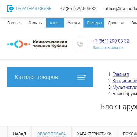
ОБРАТНАЯ СВЯЗЬ
+7 (861) 290-03-32
office@krasnodar
Главная
Отзывы
Акции
Услуги
Бренды
Доставка
Оп
+7 (861) 290-03-32
Заказать звонок
Главная
Каталог товаров
Кондицион
Мультиспли
Блок наружн
Блок нару
НАЗАД
ОБЗОР ТОВАРА
ХАРАКТЕРИСТИКИ
ПОХОЖ