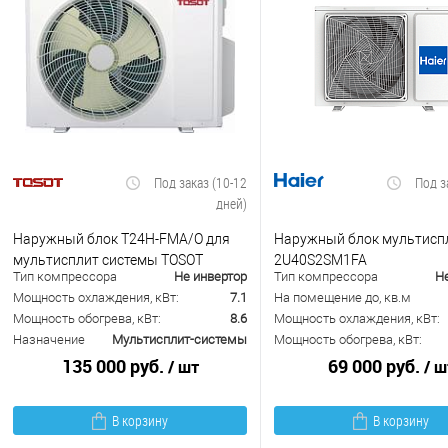
Под заказ (10-12
Под з
дней)
Наружный блок T24H-FMA/O для
Наружный блок мультиспл
мультисплит системы TOSOT
2U40S2SM1FA
Тип компрессора
Не инвертор
Тип компрессора
Н
Мощность охлаждения, кВт:
7.1
На помещение до, кв.м
Мощность обогрева, кВт:
8.6
Мощность охлаждения, кВт:
Назначение
Мультисплит-системы
Мощность обогрева, кВт:
135 000 руб.
69 000 руб.
/ шт
/ ш
В корзину
В корзину