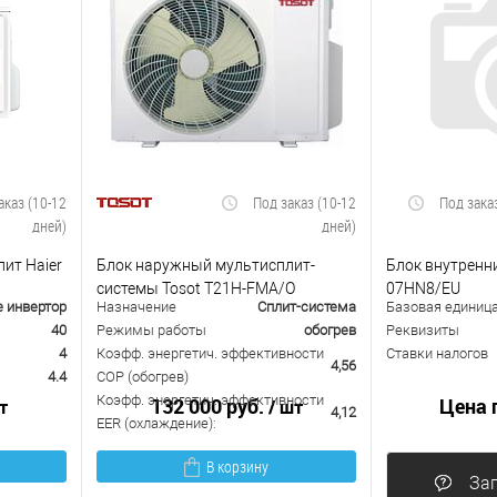
аказ (10-12
Под заказ (10-12
Под зака
дней)
дней)
ит Haier
Блок наружный мультисплит-
Блок внутренни
системы Tosot T21H-FMA/O
07HN8/EU
е инвертор
Назначение
Сплит-система
Базовая единиц
40
Режимы работы
обогрев
Реквизиты
4
Коэфф. энергетич. эффективности
Ставки налогов
4,56
4.4
COP (обогрев)
Коэфф. энергетич. эффективности
132 000 руб.
Цена 
т
/ шт
4,12
EER (охлаждение):
В корзину
Зап