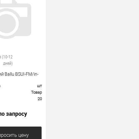
з (10-12
дней)
й Ballu BSUI-FM/in-
а
шт
Товар
20
по запросу
росить цену