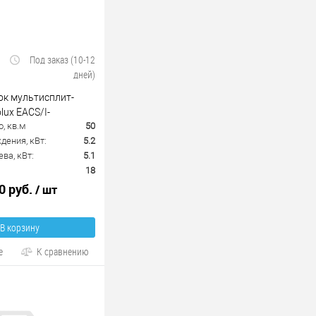
Под заказ (10-12
дней)
ок мультисплит-
lux EACS/I-
, кв.м
50
ения, кВт:
5.2
ва, кВт:
5.1
18
0 руб.
/ шт
В корзину
е
К сравнению