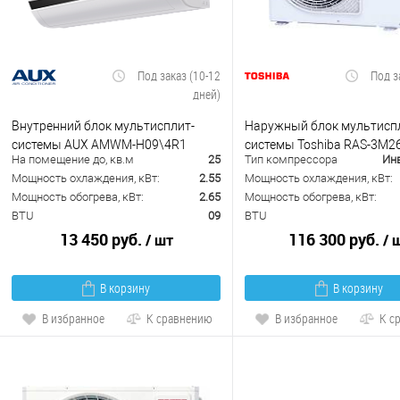
Под заказ (10-12
Под з
дней)
Внутренний блок мультисплит-
Наружный блок мультисп
системы AUX AMWM-H09\4R1
системы Toshiba RAS-3M2
На помещение до, кв.м
25
Тип компрессора
Ин
Мощность охлаждения, кВт:
2.55
Мощность охлаждения, кВт:
Мощность обогрева, кВт:
2.65
Мощность обогрева, кВт:
BTU
09
BTU
13 450 руб.
116 300 руб.
/ шт
/ 
В корзину
В корзину
В избранное
К сравнению
В избранное
К с