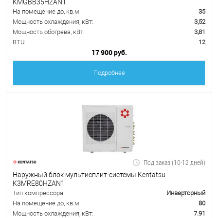
KMGBB35HZAN1
На помещение до, кв.м
35
Мощность охлаждения, кВт:
3,52
Мощность обогрева, кВт:
3,81
BTU
12
17 900 руб.
Подробнее
Под заказ (10-12 дней)
Наружный блок мультисплит-системы Kentatsu
K3MRE80HZAN1
Тип компрессора
Инверторный
На помещение до, кв.м
80
Мощность охлаждения, кВт:
7.91