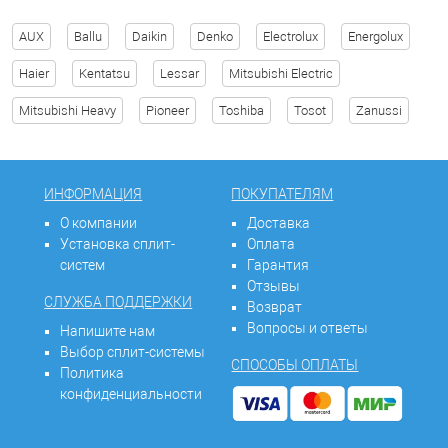
AUX
Ballu
Daikin
Denko
Electrolux
Energolux
Haier
Kentatsu
Lessar
Mitsubishi Electric
Mitsubishi Heavy
Pioneer
Toshiba
Tosot
Zanussi
ИНФОРМАЦИЯ
ПОКУПАТЕЛЯМ
О компании
Доставка
Установка сплит-
Оплата
систем
Гарантия
Отзывы
СЛУЖБА ПОДДЕРЖКИ
Возврат
Вопросы и ответы
Напишите нам
Выбор сплит-системы
СПОСОБЫ ОПЛАТЫ
Политика
конфиденциальности