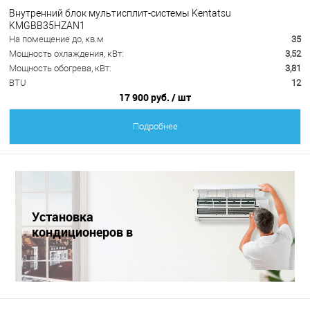
Внутренний блок мультисплит-системы Kentatsu
KMGBB35HZAN1
На помещение до, кв.м
35
Мощность охлаждения, кВт:
3,52
Мощность обогрева, кВт:
3,81
BTU
12
17 900 руб.
/ шт
Подробнее
Установка
кондиционеров в
Краснодаре