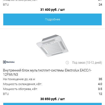
BTU
24
31 400 руб.
/ шт
Подробнее
Под заказ (10-12 дней)
Внутренний блок мультисплит-системы Electrolux EACС/I-
12FMI/N3
На помещение до, кв.м
35
Мощность охлаждения, кВт:
4.0
Мощность обогрева, кВт:
3.5
BTU
12
30 850 руб.
/ шт