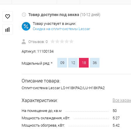
Товар доступен под заказ
(10-12 дней)
Товар участвует в акции:
Скидка на сплит-системы Lessar
Отзывов: 0
Артикул:
11100134
09
12
18
36
Модельный ряд: *
Описание товара:
Сплит-система Lessar LS-H18KPA2/LU-H18KPA2
Характеристики:
Все хара
На помещение до, кв.м
50
Мощность охлаждения, кВт:
5.27
Мощность обогрева, кВт:
5.42