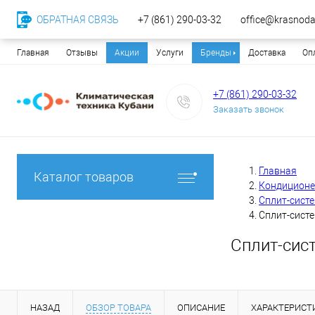
ОБРАТНАЯ СВЯЗЬ
+7 (861) 290-03-32
office@krasnodar
Главная
Отзывы
Акции
Услуги
Бренды
Доставка
Оп
+7 (861) 290-03-32
Заказать звонок
Главная
Каталог товаров
Кондицион
Сплит-сист
Сплит-сист
Сплит-сис
НАЗАД
ОБЗОР ТОВАРА
ОПИСАНИЕ
ХАРАКТЕРИСТ