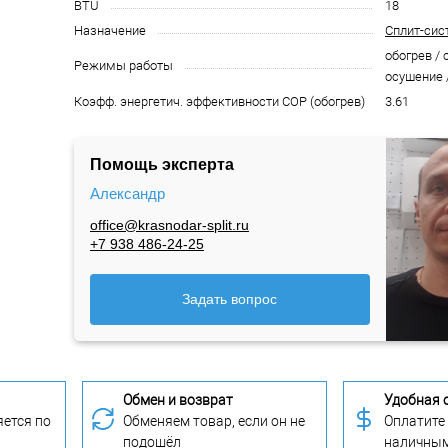
BTU
18
Назначение
Сплит-сис
обогрев / 
Режимы работы
осушение 
Коэфф. энергетич. эффективности COP (обогрев)
3.61
Помощь эксперта
Александр
office@krasnodar-split.ru
+7 938 486-24-25
Задать вопрос
Обмен и возврат
Удобная 
ется по
Обменяем товар, если он не
Оплатите
подошёл
наличны