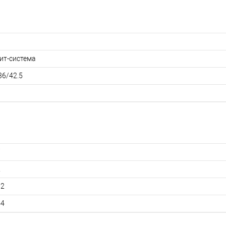
ит-система
36/42.5
7
2
02
44