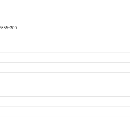
*555*300
6
5