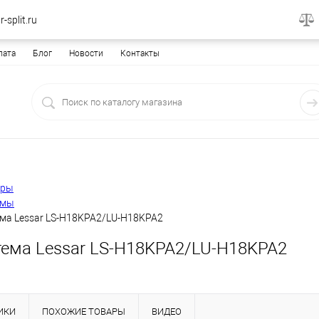
-split.ru
лата
Блог
Новости
Контакты
еры
емы
ема Lessar LS-H18KPA2/LU-H18KPA2
тема Lessar LS-H18KPA2/LU-H18KPA2
ИКИ
ПОХОЖИЕ ТОВАРЫ
ВИДЕО