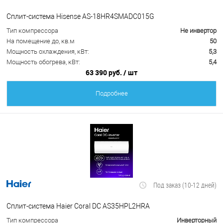
Сплит-система Hisense AS-18HR4SMADC015G
Тип компрессора
Не инвертор
На помещение до, кв.м
50
Мощность охлаждения, кВт:
5,3
Мощность обогрева, кВт:
5,4
63 390 руб.
/ шт
Подробнее
Под заказ (10-12 дней)
Сплит-система Haier Coral DC AS35HPL2HRA
Тип компрессора
Инверторный