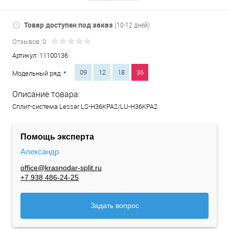
Товар доступен под заказ
(10-12 дней)
Отзывов: 0
Артикул:
11100136
09
12
18
36
Модельный ряд: *
Описание товара:
Сплит-система Lessar LS-H36KPA2/LU-H36KPA2
Помощь эксперта
Александр
office@krasnodar-split.ru
+7 938 486-24-25
Задать вопрос