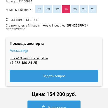
Артикул:
11100984
07
09
12
16
20
24
24
Модельный ряд: *
Описание товара:
Сплит-система Mitsubishi Heavy Industries SRK45ZSPR-S /
SRC45ZSPR-S
Помощь эксперта
Александр
office@krasnodar-split.ru
+7 938 486-24-25
Задать вопрос
Цена:
154 200
руб.
В корзину