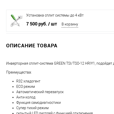
Установка сплит системы до 4 кВт
7 500 руб.
/ шт
В корзину
ОПИСАНИЕ ТОВАРА
Инверторная сплит-система GREEN TSI/TSO-12 HRIY1, подойде
Преимущества:
R32 хладогент
ECO режим
Автоматический перезапуск
Анти-холод
Функция самодиагностики
Супер тихий режим
скрытый LED дисплей с функцией отключения