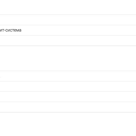
ит-система
2
6
1
9