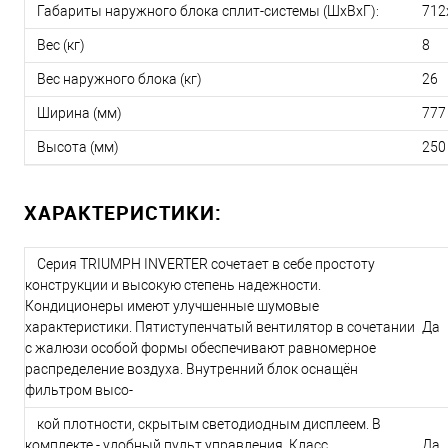
Габариты наружного блока сплит-системы (ШxВxГ):
712
Вес (кг)
8
Вес наружного блока (кг)
26
Ширина (мм)
777
Высота (мм)
250
ХАРАКТЕРИСТИКИ:
Серия TRIUMPH INVERTER сочетает в себе простоту
конструкции и высокую степень надежности.
Кондиционеры имеют улучшенные шумовые
характеристики. Пятиступенчатый вентилятор в сочетании
Да
с жалюзи особой формы обеспечивают равномерное
распределение воздуха. Внутренний блок оснащён
фильтром высо-
кой плотности, скрытым светодиодным дисплеем. В
комплекте - удобный пульт управления. Класс
Да