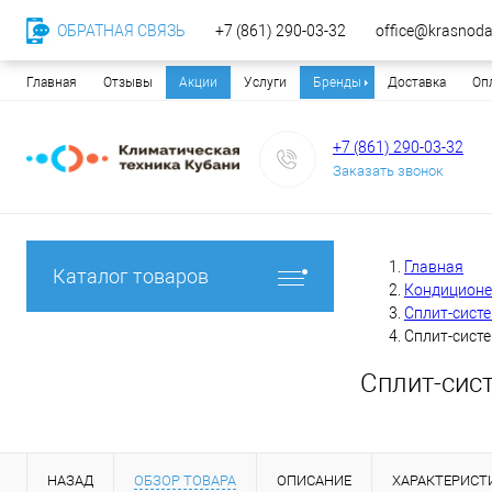
ОБРАТНАЯ СВЯЗЬ
+7 (861) 290-03-32
office@krasnodar
Главная
Отзывы
Акции
Услуги
Бренды
Доставка
Оп
+7 (861) 290-03-32
Заказать звонок
Главная
Каталог товаров
Кондицион
Сплит-сист
Сплит-систе
Сплит-сис
НАЗАД
ОБЗОР ТОВАРА
ОПИСАНИЕ
ХАРАКТЕРИСТ