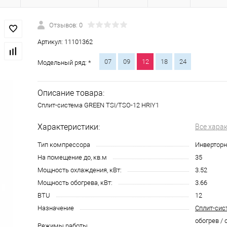
Отзывов: 0
Артикул:
11101362
07
09
12
18
24
Модельный ряд: *
Описание товара:
Сплит-система GREEN TSI/TSO-12 HRIY1
Характеристики:
Все хара
Тип компрессора
Инвертор
На помещение до, кв.м
35
Мощность охлаждения, кВт:
3.52
Мощность обогрева, кВт:
3.66
BTU
12
Назначение
Сплит-сис
обогрев / 
Режимы работы