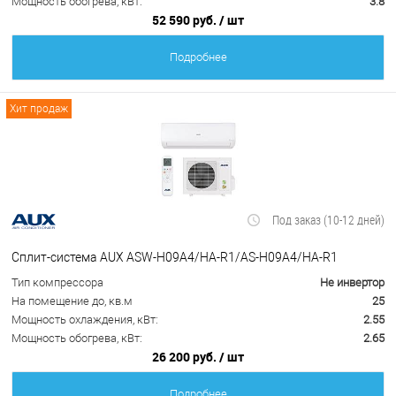
Мощность обогрева, кВт:
3.8
52 590 руб.
/ шт
Подробнее
Хит продаж
Под заказ (10-12 дней)
Сплит-система AUX ASW-H09A4/HA-R1/AS-H09A4/HA-R1
Тип компрессора
Не инвертор
На помещение до, кв.м
25
Мощность охлаждения, кВт:
2.55
Мощность обогрева, кВт:
2.65
26 200 руб.
/ шт
Подробнее