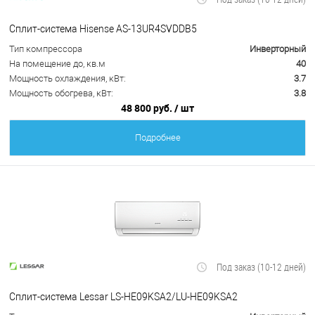
Сплит-система Hisense AS-13UR4SVDDB5
Тип компрессора
Инверторный
На помещение до, кв.м
40
Мощность охлаждения, кВт:
3.7
Мощность обогрева, кВт:
3.8
48 800 руб.
/ шт
Подробнее
Под заказ (10-12 дней)
Сплит-система Lessar LS-HE09KSA2/LU-HE09KSA2