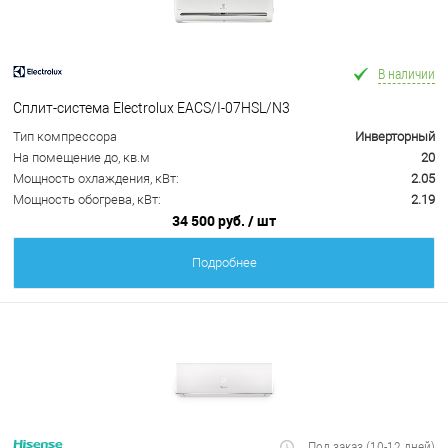
В наличии
Сплит-система Electrolux EACS/I-07HSL/N3
Тип компрессора
Инверторный
На помещение до, кв.м
20
Мощность охлаждения, кВт:
2.05
Мощность обогрева, кВт:
2.19
34 500 руб.
/ шт
Подробнее
Под заказ (10-12 дней)