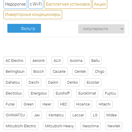
Недорогие
с Wi-Fi
Бесплатная установка
Акции
Инверторные кондиционеры
Фильтр
AC Electric
Aeronik
AUX
Axioma
Ballu
Berlingtoun
Bosch
Casarte
Centek
Chigo
Dahatsu
Daichi
Daikin
Denko
Ecostar
Electrolux
Energolux
Eurohoff
Euroklimat
Fujitsu
Funai
Green
Haier
HEC
Hisense
Hitachi
ISHIMATSU
Jax
Kentatsu
Lessar
LG
Midea
Mitsubishi Electric
Mitsubishi Heavy
Neoclima
Newtek