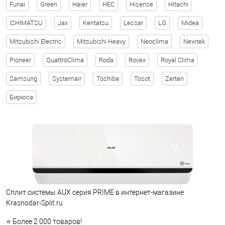
Funai
Green
Haier
HEC
Hisense
Hitachi
ISHIMATSU
Jax
Kentatsu
Lessar
LG
Midea
Mitsubishi Electric
Mitsubishi Heavy
Neoclima
Newtek
Pioneer
QuattroClima
Roda
Rovex
Royal Clima
Samsung
Systemair
Toshiba
Tosot
Zerten
Бирюса
Сплит системы AUX серия PRIME в интернет-магазине
Krasnodar-Split.ru
⭐ Более 2 000 товаров!