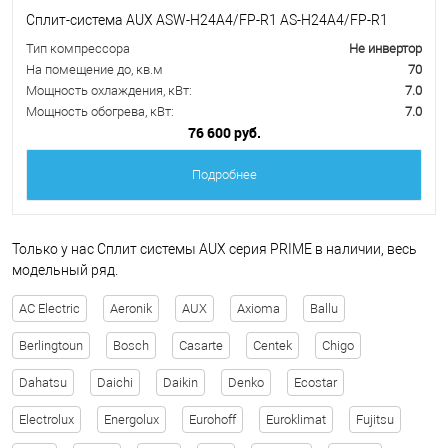
Сплит-система AUX ASW-H24A4/FP-R1 AS-H24A4/FP-R1
Тип компрессора
Не инвертор
На помещение до, кв.м
70
Мощность охлаждения, кВт:
7.0
Мощность обогрева, кВт:
7.0
76 600 руб.
Подробнее
Только у нас Сплит системы AUX серия PRIME в наличии, весь
модельный ряд.
AC Electric
Aeronik
AUX
Axioma
Ballu
Berlingtoun
Bosch
Casarte
Centek
Chigo
Dahatsu
Daichi
Daikin
Denko
Ecostar
Electrolux
Energolux
Eurohoff
Euroklimat
Fujitsu