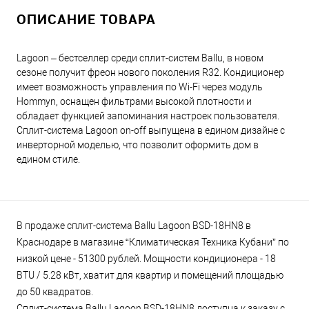
ОПИСАНИЕ ТОВАРА
Lagoon – бестселлер среди сплит-систем Ballu, в новом
сезоне получит фреон нового поколения R32. Кондиционер
имеет возможность управления по Wi-Fi через модуль
Hommyn, оснащен фильтрами высокой плотности и
обладает функцией запоминания настроек пользователя.
Сплит-система Lagoon on-off выпущена в едином дизайне с
инверторной моделью, что позволит оформить дом в
едином стиле.
В продаже сплит-система Ballu Lagoon BSD-18HN8 в
Краснодаре в магазине “Климатическая Техника Кубани” по
низкой цене - 51300 рублей. Мощности кондиционера - 18
BTU / 5.28 кВт, хватит для квартир и помещений площадью
до 50 квадратов.
Сплит-система Ballu Lagoon BSD-18HN8 доступна к заказу с