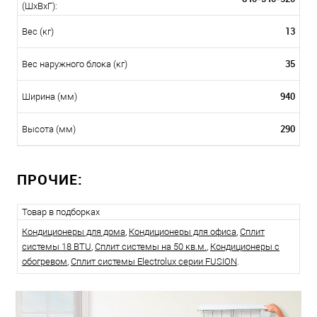
(ШxВxГ):
13
Вес (кг)
35
Вес наружного блока (кг)
940
Ширина (мм)
290
Высота (мм)
ПРОЧИЕ:
Товар в подборках
Кондиционеры для дома
,
Кондиционеры для офиса
,
Сплит
системы 18 BTU
,
Сплит системы на 50 кв.м.
,
Кондиционеры с
обогревом
,
Сплит системы Electrolux серии FUSION
.