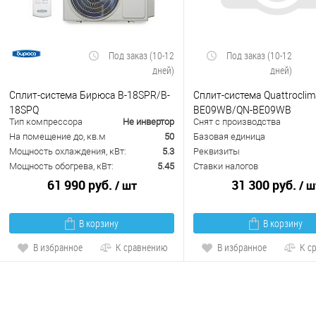
Под заказ (10-12
Под заказ (10-12
дней)
дней)
Сплит-система Бирюса B-18SPR/B-
Сплит-система Quattroclim
18SPQ
BE09WB/QN-BE09WB
Тип компрессора
Не инвертор
Снят с производства
На помещение до, кв.м
50
Базовая единица
Мощность охлаждения, кВт:
5.3
Реквизиты
Мощность обогрева, кВт:
5.45
Ставки налогов
61 990 руб.
31 300 руб.
/ шт
/ ш
В корзину
В корзину
В избранное
К сравнению
В избранное
К с