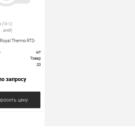
з (10-12
дней)
Royal Thermo RTS-
а
шт
Товар
20
по запросу
росить цену
е
К сравнению