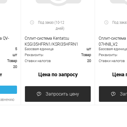
Под заказ (10-12
Под зака
дней)
a QV-
Сплит-система Kentatsu
Сплит-система 
KSGI35HFRN1/KSRI35HFRN1
07HN8_V2
5
Базовая единица
шт
Базовая единиц
шт
Реквизиты
Товар
Реквизиты
Товар
Ставки налогов
20
Ставки налогов
20
Цена по запросу
Цена 
т
Запросить цену
Зап
равнению
В избранное
К сравнению
В избранно