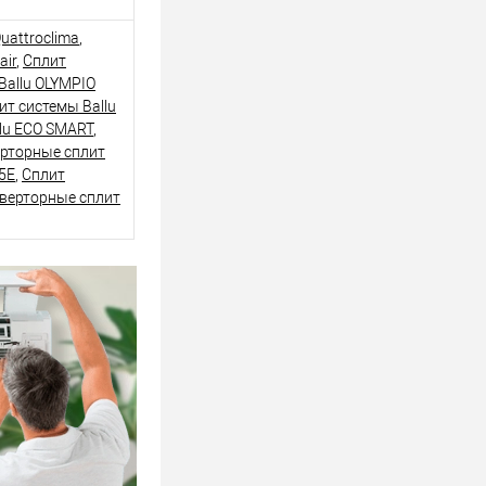
uattroclima
,
air
,
Сплит
Ballu OLYMPIO
т системы Ballu
lu ECO SMART
,
рторные сплит
5E
,
Сплит
верторные сплит