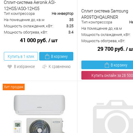
Сплит-система Aeronik ASI-
12HS5/ASO-12HS5
Сплит система Samsung
Тип компрессора
Не инвертор
AR09TQHQAURNER
На помещение до, кв.м
35
Тип компрессора
Н
Мощность охлаждения, кВт:
3.25
На помещение до, кв.м
Мощность обогрева, кВт:
3.4
Мощность охлаждения, кВт:
41 000 руб.
/ шт
Мощность обогрева, кВт:
29 700 руб.
/ ш
Купить в 1 клик
В корзину
В корзину
В избранное
К сравнению
Купить онлайн за 28 500
В избранное
К с
Хит продаж