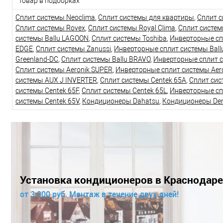
Товар в подборках
Сплит системы Neoclima
,
Сплит системы для квартиры
,
Сплит с
Сплит системы Rovex
,
Сплит системы Royal Clima
,
Сплит систе
системы Ballu LAGOON
,
Сплит системы Toshiba
,
Инверторные сп
EDGE
,
Сплит системы Zanussi
,
Инверторные сплит системы Bal
Greenland-DC
,
Сплит системы Ballu BRAVO
,
Инверторные сплит 
Сплит системы Aeronik SUPER
,
Инверторные сплит системы Aer
системы AUX J INVERTER
,
Сплит системы Centek 65A
,
Сплит сис
системы Centek 65F
,
Сплит системы Centek 65L
,
Инверторные сп
системы Centek 65V
,
Кондиционеры Dahatsu
,
Кондиционеры De
Установка кондиционеров в Краснодаре
от 3 000 руб. Монтаж в течение двух дней!