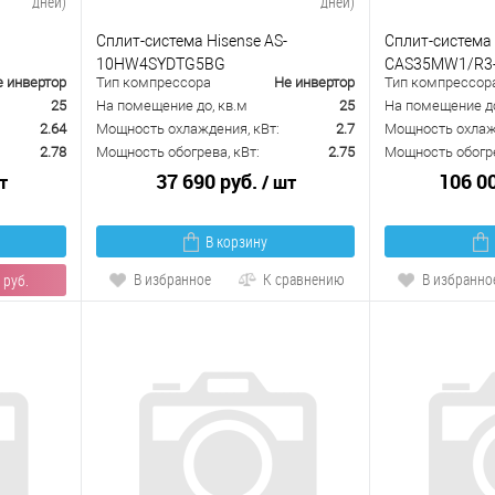
дней)
дней)
Сплит-система Hisense AS-
Сплит-система 
10HW4SYDTG5BG
CAS35MW1/R3
е инвертор
Тип компрессора
Не инвертор
Тип компрессор
25
На помещение до, кв.м
25
На помещение до
2.64
Мощность охлаждения, кВт:
2.7
Мощность охлажд
2.78
Мощность обогрева, кВт:
2.75
Мощность обогре
37 690 руб.
106 0
т
/ шт
В корзину
В избранное
К сравнению
В избранно
 руб.
равнению