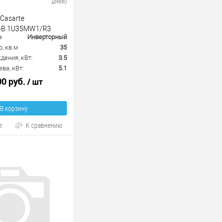
дней)
Casarte
-B 1U35MW1/R3
а
Инверторный
, кв.м
35
ения, кВт:
3.5
ва, кВт:
5.1
00 руб.
/ шт
В корзину
е
К сравнению