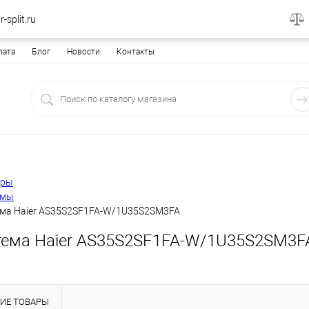
-split.ru
лата
Блог
Новости
Контакты
еры
емы
ема Haier AS35S2SF1FA-W/1U35S2SM3FA
тема Haier AS35S2SF1FA-W/1U35S2SM3F
ИЕ ТОВАРЫ