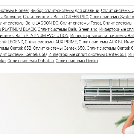
истемы Pioneer
,
Выбор сплит-системы для спальни
,
Сплит системы Q
мы Samsung
,
Сплит системы Ballu I GREEN PRO
,
Сплит системы System
лит системы Ballu LAGOON-DC
,
Сплит системы Tosot
,
Сплит системы 
lu PLATINUM BLACK
,
Сплит системы Ballu Greenland
,
Инверторные спли
системы Ballu PLATINUM EVOLUTION
,
Инверторные сплит системы Bal
onik LEGEND
,
Сплит системы AUX PRIME
,
Сплит системы AUX FJ
,
Инве
темы Centek 65B
,
Сплит системы Centek 65C
,
Сплит системы Centek 6
лит системы Centek 65Q
,
Инверторные сплит системы Centek 65T
,
Ин
nko
,
Сплит системы Dahatsu
,
Сплит системы Denko
.