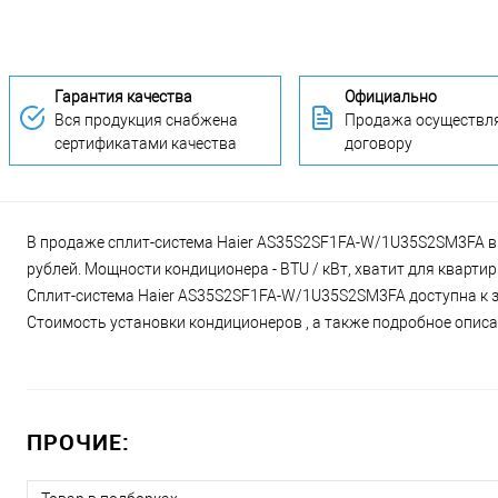
Гарантия качества
Официально
Вся продукция снабжена
Продажа осуществля
сертификатами качества
договору
В продаже сплит-система Haier AS35S2SF1FA-W/1U35S2SM3FA в К
рублей. Мощности кондиционера - BTU / кВт, хватит для кварт
Сплит-система Haier AS35S2SF1FA-W/1U35S2SM3FA доступна к за
Стоимость установки кондиционеров , а также подробное описан
ПРОЧИЕ: