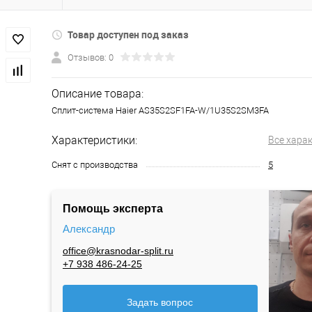
Товар доступен под заказ
Отзывов: 0
Описание товара:
Сплит-система Haier AS35S2SF1FA-W/1U35S2SM3FA
Характеристики:
Все хара
Снят с производства
5
Помощь эксперта
Александр
office@krasnodar-split.ru
+7 938 486-24-25
Задать вопрос