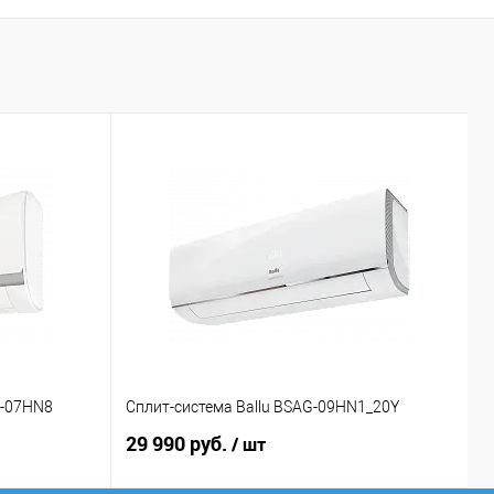
D-07HN8
Сплит-система Ballu BSAG-09HN1_20Y
С
29 990 руб.
3
/ шт