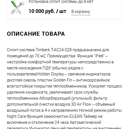
Установка сплит системы до 8 кВт
10 000 руб.
/ шт
В корзину
ОПИСАНИЕ ТОВАРА
Сплит-система Timberk T-AC24-S28 предназначена для
помещений до 70 м2. Преимущества: Функция "iFeel" –
настройка комфортной температуры непосредственно в
месте нахождения ПДУ (обычно рядом с
пользователем)Hidden Display – свечение индикаторов
дисплея сквозь пластик Golden Fin – антикоррозийное
влагостойкое покрытие теплообменников. Ускоряет процесс
удаления конденсата, увеличивает срок службы
теплообменника Абсорбирующий (угольный) фильтр
дополнительной очистки воздуха 3D Air Flow – объёмный
воздушный поток в 4-х направлениях Ночной режим работы
Night Care Функция самоочистки iCLEAN Таймер на
включение и отключение 24 часа Автоматический
перезапуск Индикатор текущей температуры на внутреннем