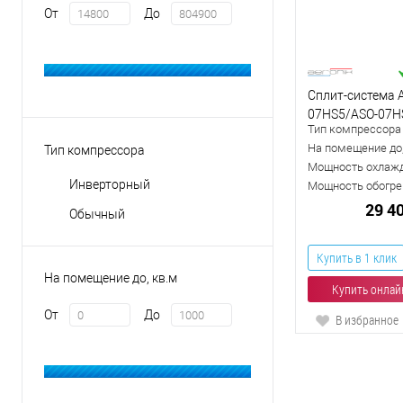
От
До
Сплит-система A
07HS5/ASO-07H
Тип компрессора
На помещение до,
Тип компрессора
Мощность охлажд
Инверторный
Мощность обогрев
29 4
Обычный
Купить в 1 клик
На помещение до, кв.м
Купить онлайн
От
До
В избранное