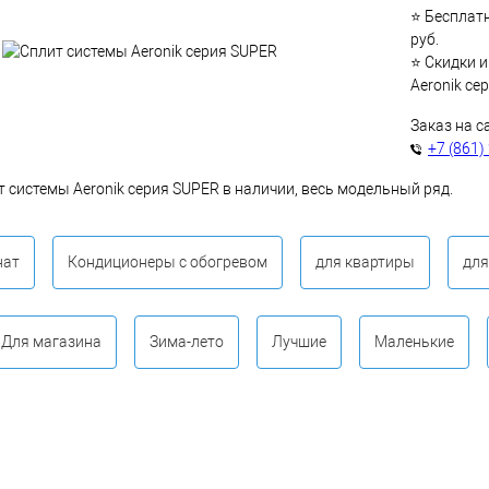
⭐ Бесплатн
руб.
⭐ Скидки и
Aeronik се
Заказ на с
+7 (861)
т системы Aeronik серия SUPER в наличии, весь модельный ряд.
нат
Кондиционеры с обогревом
для квартиры
для
Для магазина
Зима-лето
Лучшие
Маленькие