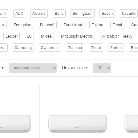
onik
AUX
Axioma
Ballu
Berlingtoun
Bosch
Casarte
lux
Energolux
Eurohoff
Euroklimat
Fujitsu
Funai
Gre
Lessar
LG
Midea
Mitsubishi Electric
Mitsubishi Heavy
ima
Samsung
Systemair
Toshiba
Tosot
Zerten
Би
о:
Показать по: