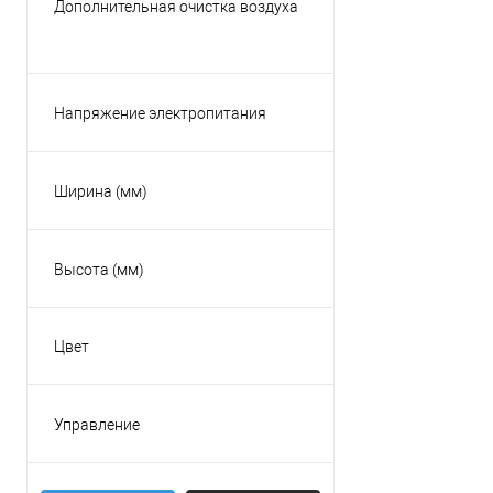
Дополнительная очистка воздуха
Малайзия
Есть
Россия
Нет
Таиланд
Напряжение электропитания
Показать ещё 3
220В
380В
Ширина (мм)
Высота (мм)
Цвет
Бежевый
Белый
Управление
Золотой
Есть
Красный
Пульт ДУ