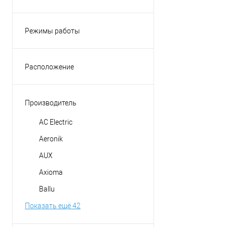
Режимы работы
вентиляция
обогрев
Расположение
осушение
Горизонтальное
охлаждение
Универсальное
Производитель
приточная вентиляция
AC Electric
Aeronik
AUX
Axioma
Ballu
Показать ещё 42