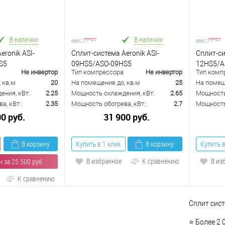
В наличии
В наличии
eronik ASI-
Сплит-система Aeronik ASI-
Сплит-си
S5
09HS5/ASO-09HS5
12HS5/A
Не инвертор
Тип компрессора
Не инвертор
Тип комп
 кв.м
20
На помещение до, кв.м
25
На помещ
ения, кВт:
2.25
Мощность охлаждения, кВт:
2.65
Мощность
а, кВт:
2.35
Мощность обогрева, кВт:
2.7
Мощность 
00 руб.
31 900 руб.
В корзину
Купить в 1 клик
В корзину
Купить в
В избранное
К сравнению
В из
 за 25 500 руб.
К сравнению
Сплит сист
⭐ Более 2 