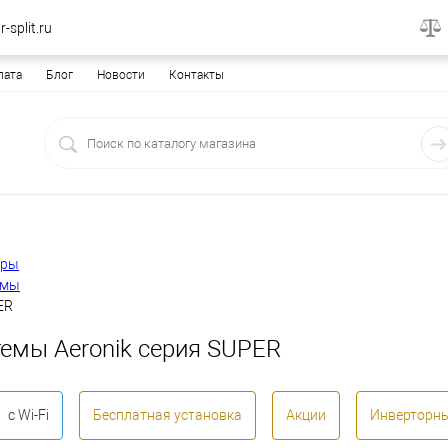
-split.ru
лата
Блог
Новости
Контакты
еры
емы
ER
темы Aeronik серия SUPER
с Wi-Fi
Бесплатная установка
Акции
Инверторн