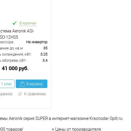
В наличии
стема Aeronik ASI-
SO-12HS5
рессора
Не инвертор
ение до, кв.м
35
 охлаждения, кВт:
3.25
обогрева, кВт:
3.4
41 000 руб.
 1 клик
В корзину
бранное
К сравнению
емы Aeronik серия SUPER в интернет-магазине Krasnodar-Split.ru
000 товаров!
⭐ Цены от производителя