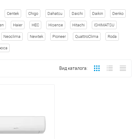
Centek
Chigo
Dahatsu
Daichi
Daikin
Denko
en
Haier
HEC
Hisense
Hitachi
ISHIMATSU
Neoclima
Newtek
Pioneer
QuattroClima
Roda
рюса
Вид каталога: