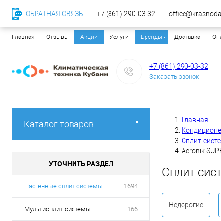
ОБРАТНАЯ СВЯЗЬ
+7 (861) 290-03-32
office@krasnodar
Главная
Отзывы
Акции
Услуги
Бренды
Доставка
Оп
+7 (861) 290-03-32
Заказать звонок
Главная
Каталог товаров
Кондицион
Сплит-сист
Aeronik SUP
УТОЧНИТЬ РАЗДЕЛ
Сплит сис
Настенные сплит системы
1694
Недорогие
Мультисплит-системы
166