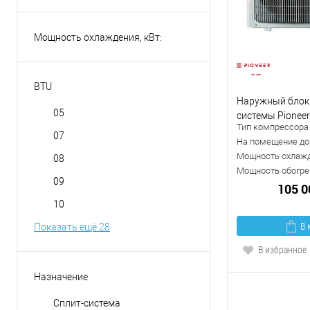
Мощность охлаждения, кВт:
BTU
Наружный блок
05
системы Pionee
Тип компрессора
07
На помещение до,
Мощность охлажд
08
Мощность обогрев
09
105 0
10
В 
Показать ещё 28
В избранное
Назначение
Сплит-система