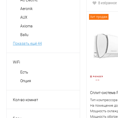
В избранное
Aeronik
Хит продаж
AUX
Axioma
Ballu
Показать ещё 44
WiFi
Есть
Опция
Сплит-система 
Кол-во комнат
Тип компрессора
на 2-е комнаты
На помещение до,
Мощность охлажд
на 3-и комнаты
Мощность обогрев