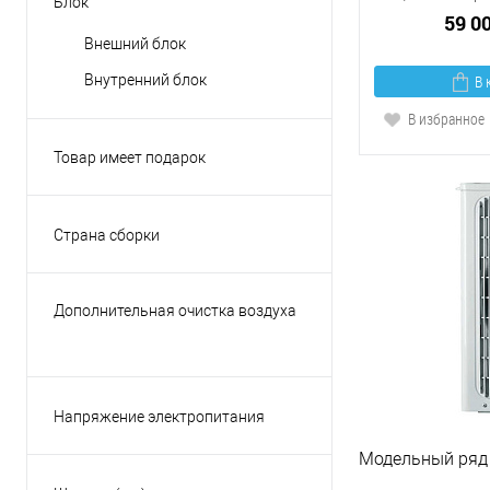
Блок
на 4-е комнаты
59 0
Внешний блок
на 5-ть комнат
Внутренний блок
В 
на 6-ть комнат
В избранное
Товар имеет подарок
Да
Нет
Страна сборки
Япония
КНР
Дополнительная очистка воздуха
Малайзия
Есть
Россия
Нет
Таиланд
Напряжение электропитания
Показать ещё 3
220В
Модельный ряд
380В