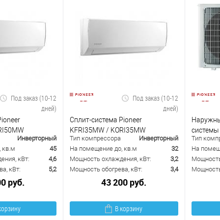
Под заказ (10-12
Под заказ (10-12
дней)
дней)
ioneer
Сплит-система Pioneer
Наружны
ORI50MW
KFRI35MW / KORI35MW
системы
Инверторный
Тип компрессора
Инверторный
Тип комп
 кв.м
45
На помещение до, кв.м
32
На помещ
ения, кВт:
4,6
Мощность охлаждения, кВт:
3,2
Мощность
а, кВт:
5,2
Мощность обогрева, кВт:
3,4
Мощность 
00 руб.
43 200 руб.
корзину
В корзину