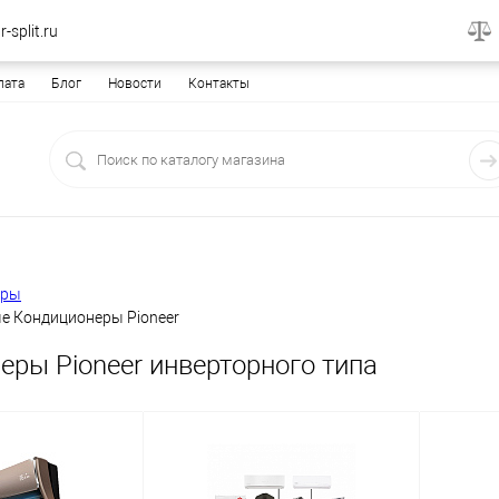
-split.ru
лата
Блог
Новости
Контакты
еры
е Кондиционеры Pioneer
еры Pioneer инверторного типа