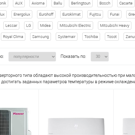
onik
AUX
Axioma
Ballu
Berlingtoun
Bosch
Casarte
lux
Energolux
Eurohoff
Euroklimat
Fujitsu
Funai
Gre
Lessar
LG
Midea
Mitsubishi Electric
Mitsubishi Heavy
Royal Clima
Samsung
Systemair
Toshiba
Tosot
Zanu
о:
Показать по:
ерторного типа обладают высокой производительностью при мало
 достигать заданных параметров температуры в режиме охлаждени