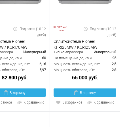
Под заказ (10-12
Под заказ (10-12
дней)
дней)
стема Pioneer
Сплит-система Pioneer
W / KORI70MW
KFRI25MW / KORI25MW
рессора
Инверторный
Тип компрессора
Инверторный
ение до, кв.м
60
На помещение до, кв.м
25
 охлаждения, кВт:
6,16
Мощность охлаждения, кВт:
2,5
обогрева, кВт:
5,97
Мощность обогрева, кВт:
2,8
82 800 руб.
65 000 руб.
В корзину
В корзину
бранное
К сравнению
В избранное
К сравнению