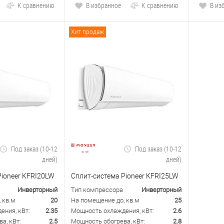
К сравнению
В избранное
К сравнению
В из
Хит продаж
Под заказ (10-12
Под заказ (10-12
дней)
дней)
Pioneer KFRI20LW
Сплит-система Pioneer KFRI25LW
Инверторный
Тип компрессора
Инверторный
 кв.м
20
На помещение до, кв.м
25
ения, кВт:
2.35
Мощность охлаждения, кВт:
2.6
а, кВт:
2.5
Мощность обогрева, кВт:
2.8