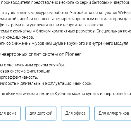
 производителя представлено несколько серий бытовых инверторны
ели с увеличенным ресурсом работы. Устройства оснащаются Wi-Fi-
стемы этой линейки оснащены четырехскоростным вентилятором для
фильтрами для удаления пыли и неприятных запахов.
стемы с комнатным блоком компактных размеров. Специальная конс
ие кондиционера.
дели со сниженным уровнем шума наружного и внутреннего модуля.
нверторных сплит-систем от Pioneer
ы с увеличенным сроком службы.
евая система фильтрации.
ергоэффективность.
йчивость и длительный эксплуатационный срок.
ине «Климатическая техника Кубани» можно купить инверторный кон
для дома
для детской
Для офиса
Для аллергиков