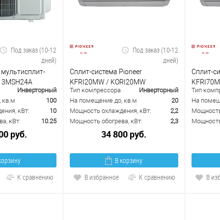
Под заказ (10-12
Под заказ (10-12
дней)
дней)
 мультисплит-
Сплит-система Pioneer
Сплит-си
r 3MSH24A
KFRI20MW / KORI20MW
KFRI70M
Инверторный
Тип компрессора
Инверторный
Тип комп
 кв.м
100
На помещение до, кв.м
20
На помещ
ения, кВт:
10
Мощность охлаждения, кВт:
2,2
Мощность
а, кВт:
10.25
Мощность обогрева, кВт:
2,3
Мощность 
00 руб.
34 800 руб.
корзину
В корзину
К сравнению
В избранное
К сравнению
В из