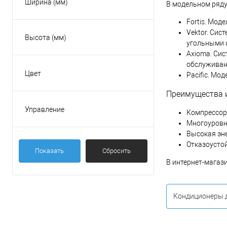
Ширина (мм)
В модельном ряду
Fortis. Мод
Vektor. Си
Высота (мм)
угольными 
Axioma. Си
обслуживан
Цвет
Pacific. Мо
Бежевый
Преимущества и
Белый
Управление
Компрессор
Золотой
Есть
Многоуровн
Красный
Высокая эн
На корпусе
Отказоусто
Серебристый
Показать
Сбросить
Пульт ДУ
В интернет-магаз
Показать ещё 2
Кондиционеры 