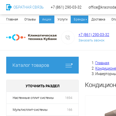
ОБРАТНАЯ СВЯЗЬ
+7 (861) 290-03-32
office@krasnodar
Главная
Отзывы
Акции
Услуги
Бренды
Доставка
Оп
+7 (861) 290-03-32
Заказать звонок
Главная
Каталог товаров
Кондицион
Инверторны
Кондицион
УТОЧНИТЬ РАЗДЕЛ
Настенные сплит системы
1694
Мультисплит-системы
166