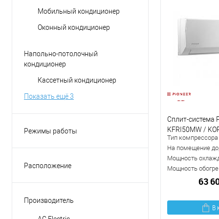
Мобильный кондиционер
Оконный кондиционер
Напольно-потолочный
кондиционер
Кассетный кондиционер
Показать ещё 3
Сплит-система P
KFRI50MW / K
Режимы работы
Тип компрессора
вентиляция
На помещение до,
обогрев
Мощность охлажд
Расположение
Мощность обогрев
осушение
Вертикальное
63 6
охлаждение
Горизонтальное
Производитель
приточная вентиляция
В 
Универсальное
AC Electric