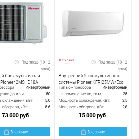
Под заказ (10-12
Под заказ (10-12
дней)
дней)
й блок мультисплит-
Внутренний блок мультисплит-
 Pioneer 2MSHD18A
системы Pioneer KFRI25MW/Eco
рессора
Инверторный
Тип компрессора
Инверторный
ение до, кв.м
50
На помещение до, кв.м
25
 охлаждения, кВт:
5.0
Мощность охлаждения, кВт:
2,5
обогрева, кВт:
5.6
Мощность обогрева, кВт:
2,8
73 600 руб.
15 000 руб.
В корзину
В корзину