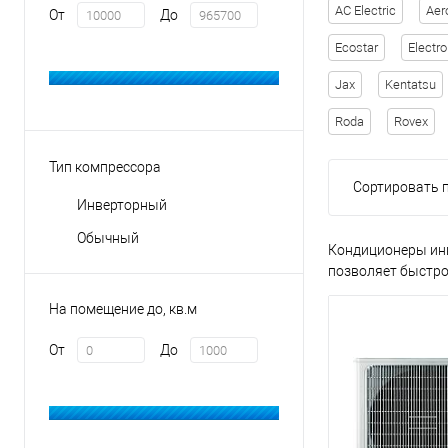
AC Electric
Aer
От
До
Ecostar
Electro
Jax
Kentatsu
Roda
Rovex
Тип компрессора
Сортировать п
Инверторный
Обычный
Кондиционеры инв
позволяет быстро
На помещение до, кв.м
От
До