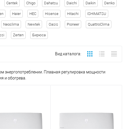
Centek
Chigo
Dahatsu
Daichi
Daikin
Denko
en
Haier
HEC
Hisense
Hitachi
ISHIMATSU
Neoclima
Newtek
Oasis
Pioneer
QuattroClima
ssi
Zerten
Бирюса
Вид каталога:
м энергопотреблении. Плавная регулировка мощности
я и обогрева.