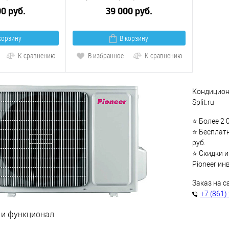
00 руб.
39 000 руб.
корзину
В корзину
К сравнению
В избранное
К сравнению
Кондиционе
Split.ru
⭐ Более 2 
⭐ Бесплатн
руб.
⭐ Скидки 
Pioneer ин
Заказ на с
+7 (861)
 и функционал