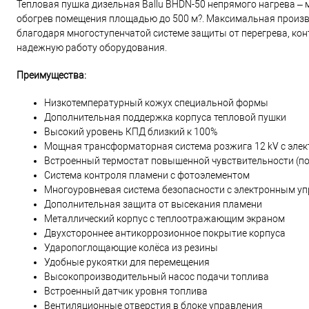
Тепловая пушка дизельная Ballu BHDN-50 непрямого нагрева –
обогрев помещения площадью до 500 м?. Максимальная произво
благодаря многоступенчатой системе защиты от перегрева, ко
надежную работу оборудования.
Преимущества:
Низкотемпературный кожух специальной формы
Дополнительная поддержка корпуса тепловой пушки
Высокий уровень КПД близкий к 100%
Мощная трансформаторная система розжига 12 kV с эле
Встроенный термостат повышенной чувствительности (п
Система контроля пламени с фотоэлементом
Многоуровневая система безопасности с электронным у
Дополнительная защита от высекания пламени
Металлический корпус с теплоотражающим экраном
Двухстороннее антикоррозионное покрытие корпуса
Ударопоглощающие колёса из резины
Удобные рукоятки для перемещения
Высокопроизводительный насос подачи топлива
Встроенный датчик уровня топлива
Вентиляционные отверстия в блоке управления