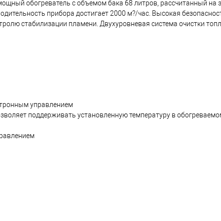
 мощный обогреватель с объемом бака 68 литров, рассчитанный на
дительность прибора достигает 2000 м?/час. Высокая безопаснос
нтролю стабилизации пламени. Двухуровневая система очистки топ
ктронным управлением
озволяет поддерживать установленную температуру в обогреваем
правлением