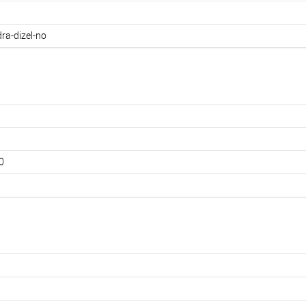
ra-dizel-no
0