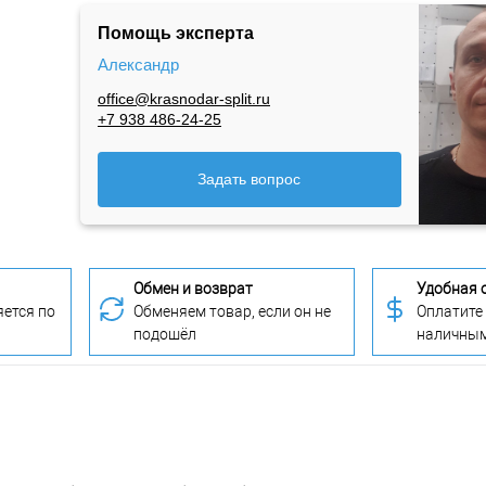
Помощь эксперта
Александр
office@krasnodar-split.ru
+7 938 486-24-25
Задать вопрос
Обмен и возврат
Удобная 
ется по
Обменяем товар, если он не
Оплатите
подошёл
наличны