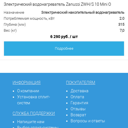
Электрический водонагреватель Zanussi ZWH/S 10 Mini O
Назначение
Электрический накопительный водонагреватель
Потребляемая мощность, кВт
2.0
Глубина (мм)
315
Вес (кг)
7,0
6 290 руб.
/ шт
Подробнее
ИНФОРМАЦИЯ
ПОКУПАТЕЛЯМ
О компании
Доставка
Установка сплит-
Оплата
систем
Гарантия
Отзывы
СЛУЖБА ПОДДЕРЖКИ
Возврат
Вопросы и ответы
Напишите нам
Выбор сплит-системы