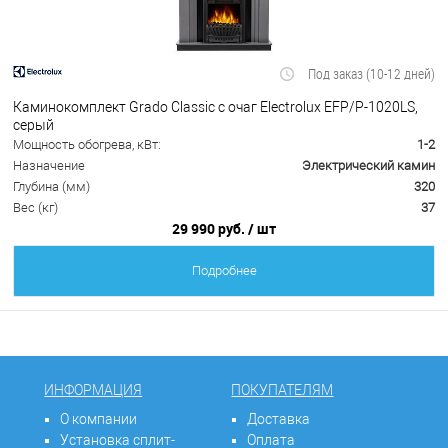
Под заказ (10-12 дней)
Каминокомплект Grado Classic с очаг Electrolux EFP/P-1020LS,
серый
Мощность обогрева, кВт:
1-2
Назначение
Электрический камин
Глубина (мм)
320
Вес (кг)
37
29 990 руб.
/ шт
Подробнее
ИНФОРМАЦИЯ
ПОКУПАТЕЛЯМ
О компании
Доставка
Установка сплит-
Оплата