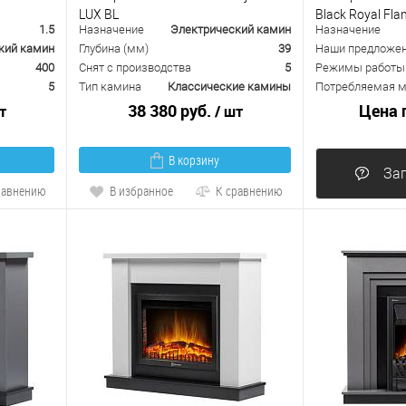
LUX BL
Black Royal Fla
1.5
Назначение
Электрический камин
Назначение
кий камин
Глубина (мм)
39
Наши предложе
400
Снят с производства
5
Режимы работы
5
Тип камина
Классические камины
Потребляемая м
38 380 руб.
Цена 
т
/ шт
В корзину
Зап
равнению
В избранное
К сравнению
В избранно