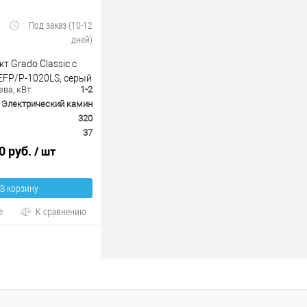
Под заказ (10-12
дней)
 Grado Classic с
x EFP/P-1020LS, серый
ва, кВт:
1-2
Электрический камин
320
37
0 руб.
/ шт
В корзину
е
К сравнению