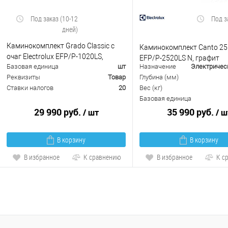
Под заказ (10-12
Под з
дней)
Каминокомплект Grado Classic с
Каминокомплект Canto 25
очаг Electrolux EFP/P-1020LS,
EFP/P-2520LS N, графит
Базовая единица
шт
Назначение
Электричес
белый, черный
Реквизиты
Товар
Глубина (мм)
Ставки налогов
20
Вес (кг)
Базовая единица
29 990 руб.
35 990 руб.
/ шт
/ ш
В корзину
В корзину
В избранное
К сравнению
В избранное
К с