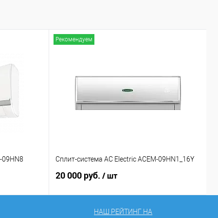
Рекомендуем
Р
D-09HN8
Сплит-система AC Electric ACEM-09HN1_16Y
С
20 000 руб.
2
/ шт
НАШ РЕЙТИНГ НА