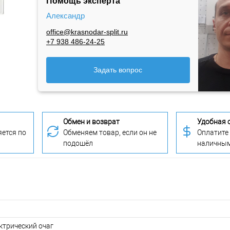
Помощь эксперта
Александр
office@krasnodar-split.ru
+7 938 486-24-25
Задать вопрос
Обмен и возврат
Удобная 
ется по
Обменяем товар, если он не
Оплатите
подошёл
наличны
ктрический очаг