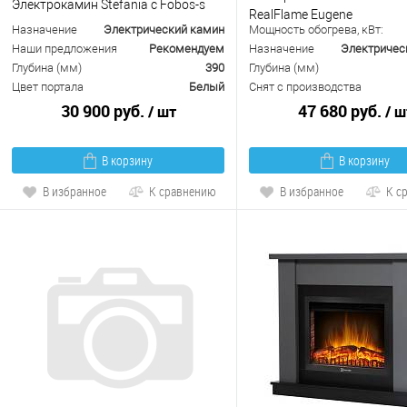
Электрокамин Stefania c Fobos-s
RealFlame Eugene
Назначение
Электрический камин
Мощность обогрева, кВт:
Наши предложения
Рекомендуем
Назначение
Электричес
Глубина (мм)
390
Глубина (мм)
Цвет портала
Белый
Снят с производства
30 900 руб.
47 680 руб.
/ шт
/ ш
В корзину
В корзину
В избранное
К сравнению
В избранное
К с