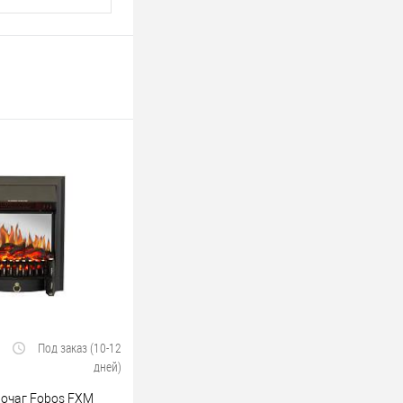
Под заказ (10-12
дней)
 очаг Fobos FXM