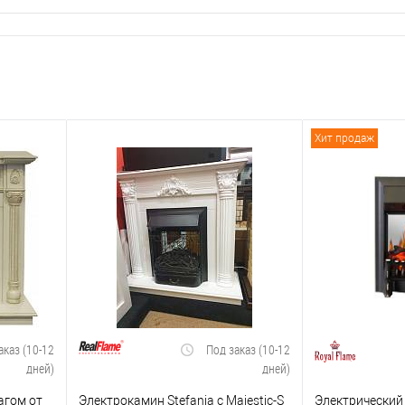
Хит продаж
аказ (10-12
Под заказ (10-12
дней)
дней)
агом от
Электрокамин Stefania c Majestic-S
Электрический