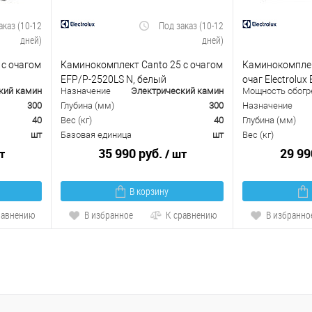
аказ (10-12
Под заказ (10-12
дней)
дней)
 с очагом
Каминокомплект Canto 25 с очагом
Каминокомплект
EFP/P-2520LS N, белый
очаг Electrolu
кий камин
Назначение
Электрический камин
Мощность обогре
300
Глубина (мм)
300
Назначение
40
Вес (кг)
40
Глубина (мм)
шт
Базовая единица
шт
Вес (кг)
35 990 руб.
29 99
т
/ шт
В корзину
равнению
В избранное
К сравнению
В избранно