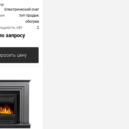
me
Электрический очаг
ния
Хит продаж
обогрев
ощность, кВт
2
по запросу
росить цену
е
К сравнению