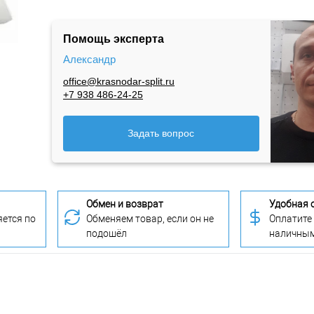
Помощь эксперта
Александр
office@krasnodar-split.ru
+7 938 486-24-25
Задать вопрос
Обмен и возврат
Удобная 
ется по
Обменяем товар, если он не
Оплатите
подошёл
наличны