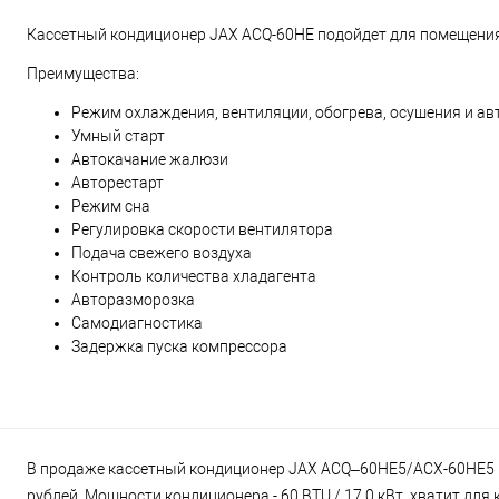
Кассетный кондиционер JAX ACQ-60HE подойдет для помещени
Преимущества:
Режим охлаждения, вентиляции, обогрева, осушения и а
Умный старт
Автокачание жалюзи
Авторестарт
Режим сна
Регулировка скорости вентилятора
Подача свежего воздуха
Контроль количества хладагента
Авторазморозка
Самодиагностика
Задержка пуска компрессора
В продаже кассетный кондиционер JAX ACQ–60HE5/ACX-60HE5 в 
рублей. Мощности кондиционера - 60 BTU / 17.0 кВт, хватит дл