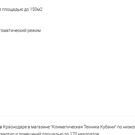
я площадью до 150м2
втоматический режим
Краснодаре в магазине “Климатическая Техника Кубани” по низкой
я квартир и помещений площадью до 170 квадратов.