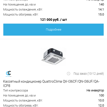
На помещение до, кв.м
140
Мощность охлаждения, кВт:
14.1
Мощность обогрева, кВт:
15.0
121 000 руб.
/ шт
Подробнее
Под заказ (10-12 дней)
Кассетный кондиционер QuattroClima QV-I36CF/QN-I36UF/QA-
ICP8
Тип компрессора
Не инвертор
На помещение до, кв.м
100
Мощность охлаждения, кВт:
10.0
Мощность обогрева, кВт:
12.0