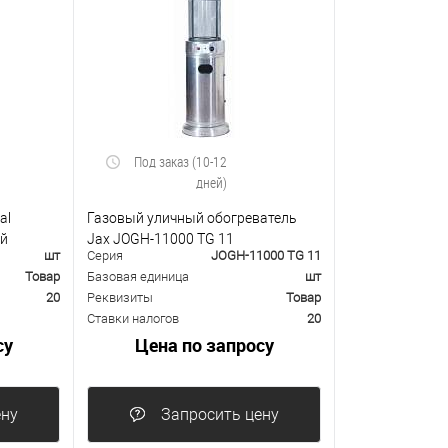
Под заказ (10-12
дней)
al
Газовый уличный обогреватель
ий
Jax JOGH-11000 TG 11
шт
Серия
JOGH-11000 TG 11
Товар
Базовая единица
шт
20
Реквизиты
Товар
Ставки налогов
20
су
Цена по запросу
ену
Запросить цену