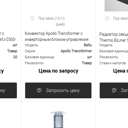
Под заказ (10-12
Под зака
дней)
r с
Конвектор Apollo Transformer с
Радиатор секц
VU-2500-
инверторным блоком управления
Thermo BiLiner 
шт
Модель
Ballu
Модель
BEC/AT-1500-3.1I со встроенным
Товар
Серия
Apollo Transformer
Базовая единиц
модулем Wi-Fi
20
Базовая единица
шт
Реквизиты
Реквизиты
Товар
Ставки налогов
су
Цена по запросу
Цена 
ену
Запросить цену
Зап
равнению
В избранное
К сравнению
В избранно