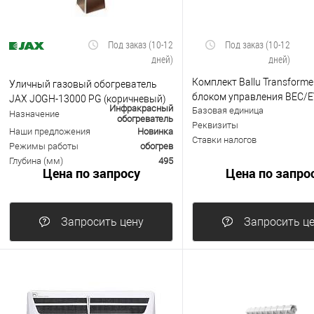
Под заказ (10-12
Под заказ (10-12
дней)
дней)
Комплект Ballu Transforme
Уличный газовый обогреватель
блоком управления BEC/E
JAX JOGH-13000 PG (коричневый)
Инфракрасный
Базовая единица
I (инверторный)
Назначение
обогреватель
Реквизиты
Наши предложения
Новинка
Ставки налогов
Режимы работы
обогрев
Глубина (мм)
495
Цена по запросу
Цена по запро
Запросить цену
Запросить ц
В избранное
К сравнению
В избранное
К с