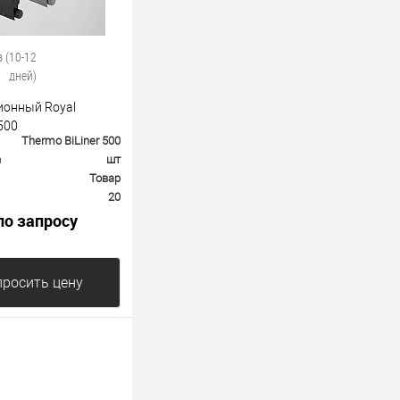
з (10-12
дней)
ионный Royal
500
Thermo BiLiner 500
а
шт
Товар
20
по запросу
росить цену
е
К сравнению