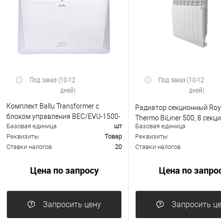
Под заказ (10-12
Под заказ (10-12
дней)
дней)
Комплект Ballu Transformer с
Радиатор секционный Roy
блоком управления BEC/EVU-1500-
Thermo BiLiner 500, 8 секц
Базовая единица
шт
Базовая единица
E
Реквизиты
Товар
Реквизиты
Ставки налогов
20
Ставки налогов
Цена по запросу
Цена по запро
Запросить цену
Запросить ц