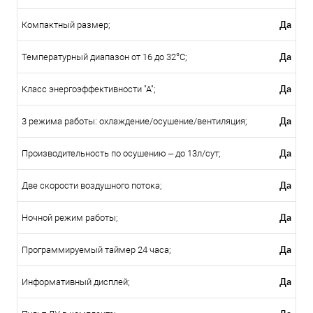
Да
Компактный размер;
Да
Температурный диапазон от 16 до 32°С;
Да
Класс энергоэффективности "А";
Да
3 режима работы: охлаждение/осушение/вентиляция;
Да
Производительность по осушению – до 13л/сут;
Да
Две скорости воздушного потока;
Да
Ночной режим работы;
Да
Программируемый таймер 24 часа;
Да
Информативный дисплей;