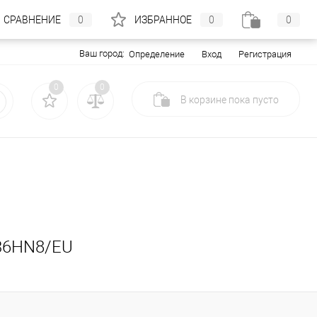
СРАВНЕНИЕ
0
ИЗБРАННОЕ
0
0
Ваш город:
Вход
Регистрация
Определение
0
0
В корзине
пока
пусто
-36HN8/EU