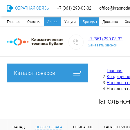
ОБРАТНАЯ СВЯЗЬ
+7 (861) 290-03-32
office@krasnodar
Главная
Отзывы
Акции
Услуги
Бренды
Доставка
Оп
+7 (861) 290-03-32
Заказать звонок
Главная
Каталог товаров
Кондицион
Напольно-п
Напольно-п
Напольно-
НАЗАД
ОБЗОР ТОВАРА
ОПИСАНИЕ
ХАРАКТЕРИСТ