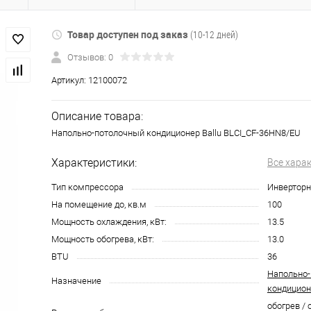
Товар доступен под заказ
(10-12 дней)
Отзывов: 0
Артикул:
12100072
Описание товара:
Напольно-потолочный кондиционер Ballu BLCI_CF-36HN8/EU
Характеристики:
Все хара
Тип компрессора
Инвертор
На помещение до, кв.м
100
Мощность охлаждения, кВт:
13.5
Мощность обогрева, кВт:
13.0
BTU
36
Напольно
Назначение
кондицион
обогрев / 