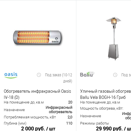
Под заказ (10-12
Под з
дней)
Обогреватель инфракрасный Oasis
Уличный газовый обогрев
IV-18 (D)
Ballu Vela BOGH-16 Гриб
На помещение до, кв.м
20
На помещение до, кв.м
Инфракрасный
Мощность обогрева, кВт:
Назначение
обогреватель
Инфр
Назначение
Потребляемая мощность, кВт
2,0
обо
Глубина (мм)
110
Режимы работы
2 000 руб.
29 990 руб.
/ шт
/ ш