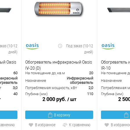
аказ (10-12
Под заказ (10-12
дней)
дней)
ый Oasis
Обогреватель инфракрасный Oasis
Обогреватель 
IV-20 (D)
IR-10
60
На помещение до, кв.м
20
На помещение до
акрасный
Инфракрасный
Назначение
Назначение
греватель
обогреватель
т
3,0
Потребляемая мощность, кВт
2,0
Потребляемая м
40
Глубина (мм)
110
Глубина (мм)
2 000 руб.
2 50
т
/ шт
В корзину
равнению
В избранное
К сравнению
В избранно