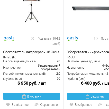
Под заказ (10-12
Под з
дней)
Обогреватель инфракрасный Oasis
Обогреватель инфракрасн
IN-20 (P)
IR-30
На помещение до, кв.м
20
На помещение до, кв.м
Инфракрасный
Инфр
Назначение
Назначение
обогреватель
обо
Потребляемая мощность, кВт
2,0
Потребляемая мощность, кВ
Глубина (мм)
90
Глубина (мм)
6 950 руб.
6 400 руб.
/ шт
/ ш
В корзину
В корзину
В избранное
К сравнению
В избранное
К с