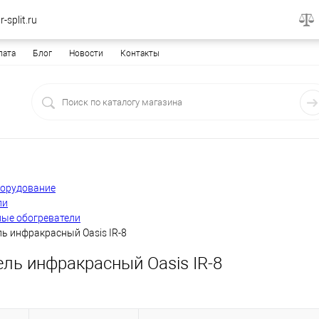
-split.ru
лата
Блог
Новости
Контакты
борудование
ли
ые обогреватели
ь инфракрасный Oasis IR-8
ль инфракрасный Oasis IR-8