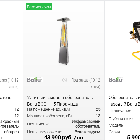
Рекомендуем
аказ (10-12
Под заказ (10-12
дней)
дней)
атель
Уличный газовый обогреватель
Обогреватель
Ballu BOGH-15 Пирамида
газовый Ballu 
12
На помещение до, кв.м
25
Назначение
12
Мощность обогрева, кВт:
13
Глубина (мм)
акрасный
Инфракрасный
Назначение
Модель
греватель
обогреватель
обогрев
Наши предложения
Рекомендуем
Серия
43 990 руб.
5 99
т
/ шт