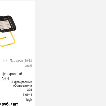
Под заказ (10-12
дней)
 инфракрасный
BIGH-4
Инфракрасный
обогреватель
278
BIGH-4
bigh
0 руб.
/ шт