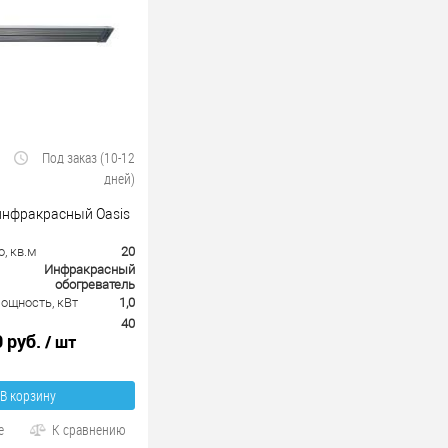
Под заказ (10-12
дней)
инфракрасный Oasis
, кв.м
20
Инфракрасный
обогреватель
ощность, кВт
1,0
40
0 руб.
/ шт
В корзину
е
К сравнению