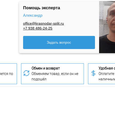
Помощь эксперта
Александр
office@krasnodar-split.ru
+7 938 486-24-25
Задать вопрос
Обмен и возврат
Удобная 
ется по
Обменяем товар, если он не
Оплатите
подошёл
наличны