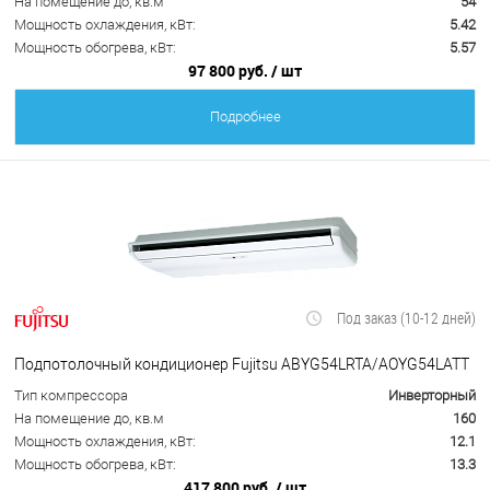
На помещение до, кв.м
54
Мощность охлаждения, кВт:
5.42
Мощность обогрева, кВт:
5.57
97 800 руб.
/ шт
Подробнее
Под заказ (10-12 дней)
Подпотолочный кондиционер Fujitsu ABYG54LRTA/AOYG54LATT
Тип компрессора
Инверторный
На помещение до, кв.м
160
Мощность охлаждения, кВт:
12.1
Мощность обогрева, кВт:
13.3
417 800 руб.
/ шт