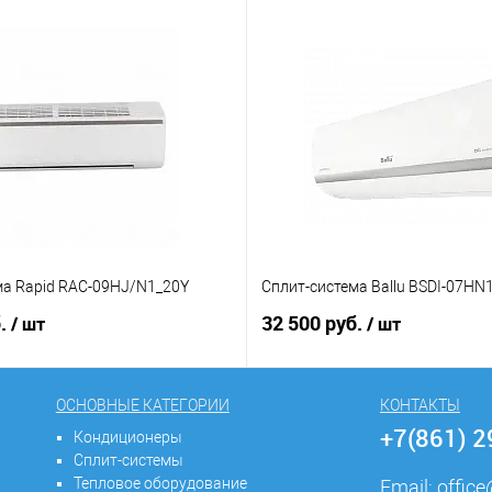
ма Rapid RAC-09HJ/N1_20Y
Сплит-система Ballu BSDI-07HN
б.
32 500 руб.
/ шт
/ шт
ОСНОВНЫЕ КАТЕГОРИИ
КОНТАКТЫ
+7(861) 
Кондиционеры
Сплит-системы
Тепловое оборудование
Email:
offic