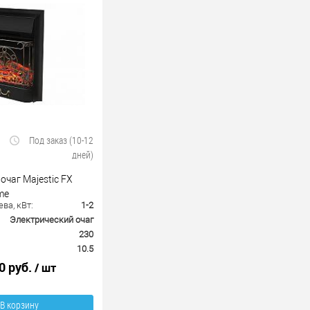
Под заказ (10-12
дней)
очаг Majestic FX
me
ва, кВт:
1-2
Электрический очаг
230
10.5
0 руб.
/ шт
В корзину