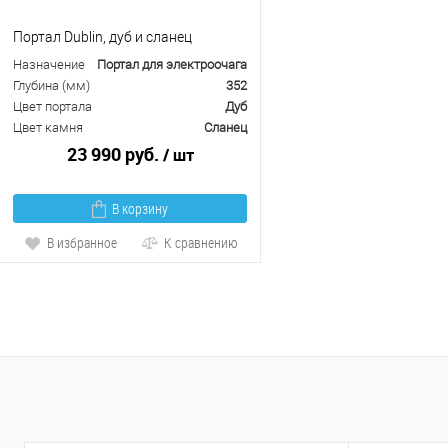
Портал Dublin, дуб и сланец
Назначение
Портал для электроочага
Глубина (мм)
352
Цвет портала
Дуб
Цвет камня
Сланец
23 990 руб.
/ шт
В корзину
В избранное
К сравнению