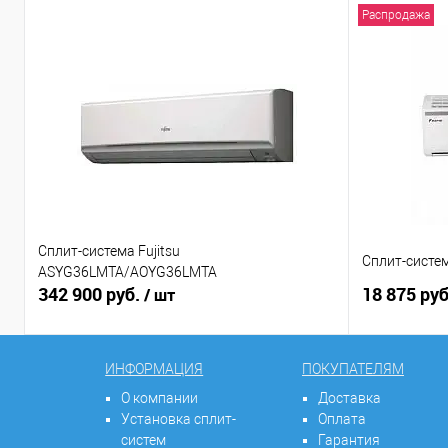
Распродажа
Сплит-система Fujitsu
Сплит-систе
ASYG36LMTA/AOYG36LMTA
342 900 руб.
18 875 ру
/ шт
ИНФОРМАЦИЯ
ПОКУПАТЕЛЯМ
О компании
Доставка
Установка сплит-
Оплата
систем
Гарантия