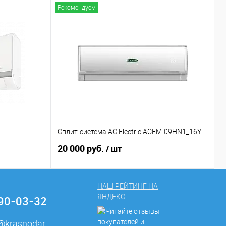
Рекомендуем
Р
1
Сплит-система AC Electric ACEM-09HN1_16Y
С
20 000 руб.
2
/ шт
НАШ РЕЙТИНГ НА
ЯНДЕКС
290-03-32
e@krasnodar-