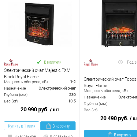
В наличии
Под з
Электрический очаг Majestic FXM
Black Royal Flame
Электрический очаг Fobos 
Мощность обогрева, кВт:
1-2
Royal Flame
Назначение
Электрический очаг
Мощность обогрева, кВт:
Глубина (мм)
230
Назначение
Электриче
Вес (кг)
10.5
Глубина (мм)
20 990 руб.
/ шт
Вес (кг)
20 490 руб.
/ ш
Купить в 1 клик
В корзину
В корзину
В избранное
К сравнению