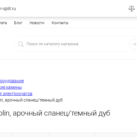
-split.ru
лата
Блог
Новости
Контакты
борудование
кие камины
я электроочагов
in, арочный сланец/темный дуб
lin, арочный сланец/темный дуб