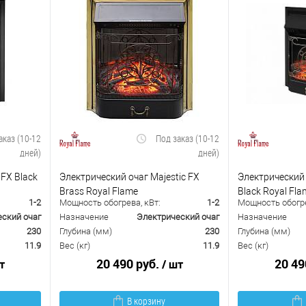
аказ (10-12
Под заказ (10-12
дней)
дней)
FX Black
Электрический очаг Majestic FX
Электрический 
Brass Royal Flame
Black Royal Fla
1-2
Мощность обогрева, кВт:
1-2
Мощность обогре
ский очаг
Назначение
Электрический очаг
Назначение
230
Глубина (мм)
230
Глубина (мм)
11.9
Вес (кг)
11.9
Вес (кг)
20 490 руб.
20 49
т
/ шт
В корзину