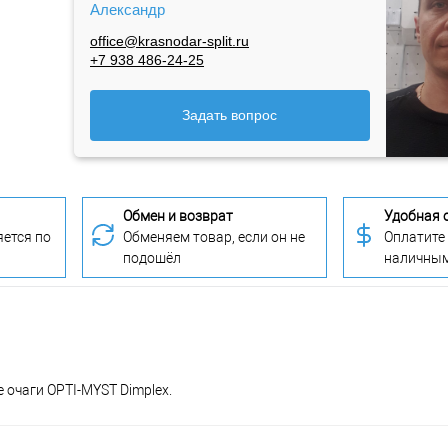
Александр
office@krasnodar-split.ru
+7 938 486-24-25
Задать вопрос
Обмен и возврат
Удобная 
ется по
Обменяем товар, если он не
Оплатите
подошёл
наличны
е очаги OPTI-MYST Dimplex.